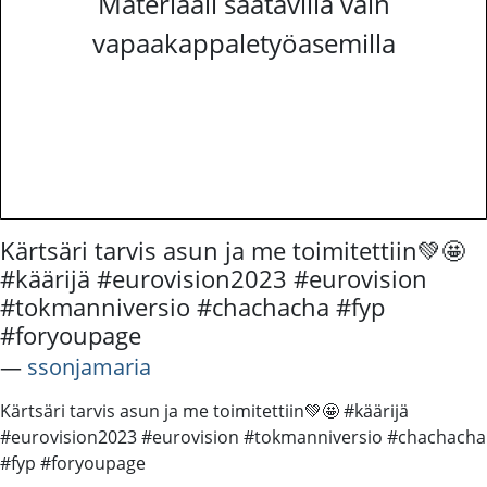
Materiaali saatavilla vain
vapaakappaletyöasemilla
Kärtsäri tarvis asun ja me toimitettiin💚🤩
#käärijä #eurovision2023 #eurovision
#tokmanniversio #chachacha #fyp
#foryoupage
―
ssonjamaria
Kärtsäri tarvis asun ja me toimitettiin💚🤩 #käärijä
#eurovision2023 #eurovision #tokmanniversio #chachacha
#fyp #foryoupage