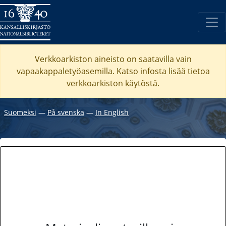
Verkkoarkiston aineisto on saatavilla vain
vapaakappaletyöasemilla. Katso
infosta
lisää tietoa
verkkoarkiston käytöstä.
Suomeksi
―
På svenska
―
In English