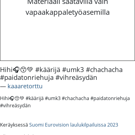
Materiaali saatavilla vain
vapaakappaletyöasemilla
Hihi🎧😙💚 #käärijä #umk3 #chachacha
#paidatonriehuja #vihreäsydän
―
kaaaretorttu
Hihi🎧😙💚 #käärijä #umk3 #chachacha #paidatonriehuja
#vihreäsydän
Keräyksessä
Suomi Eurovision laulukilpailuissa 2023