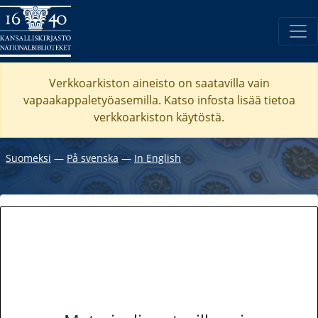
Verkkoarkiston aineisto on saatavilla vain
vapaakappaletyöasemilla. Katso
infosta
lisää tietoa
verkkoarkiston käytöstä.
Suomeksi
―
På svenska
―
In English