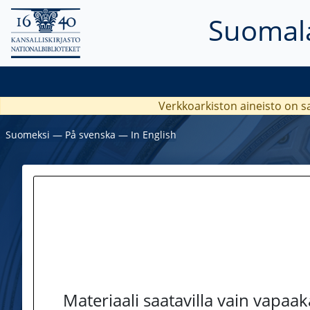
Suomala
Verkkoarkiston aineisto on s
Suomeksi
―
På svenska
―
In English
Materiaali saatavilla vain vapaa