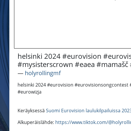
helsinki 2024 #eurovision #eurov
#mysisterscrown #eaea #mamašč #
―
holyrollingmf
helsinki 2024 #eurovision #eurovisionsongcontes
#eurowizja
Keräyksessä
Suomi Eurovision laulukilpailuissa 202
Alkuperäislähde:
https://www.tiktok.com/@holyrol