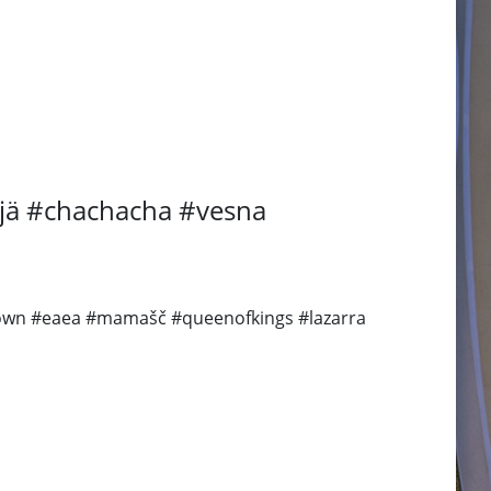
ijä #chachacha #vesna
crown #eaea #mamašč #queenofkings #lazarra