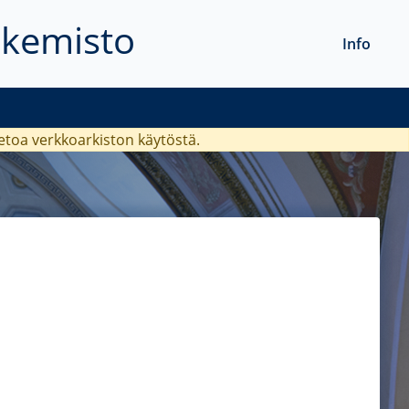
akemisto
Info
ietoa verkkoarkiston käytöstä.