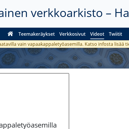
inen verkkoarkisto – H
Teemakeräykset
Verkkosivut
Videot
Twiitit
aatavilla vain vapaakappaletyöasemilla. Katso
infosta
lisää t
kappaletyöasemilla