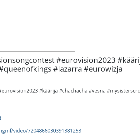
isionsongcontest #eurovision2023 #käär
queenofkings #lazarra #eurowizja
t #eurovision2023 #käärijä #chachacha #vesna #mysisters
3
lingmf/video/7204866030391381253