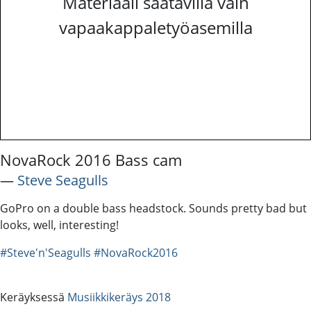
Materiaali saatavilla vain
vapaakappaletyöasemilla
NovaRock 2016 Bass cam
―
Steve Seagulls
GoPro on a double bass headstock. Sounds pretty bad but
looks, well, interesting!
#Steve'n'Seagulls
#NovaRock2016
Keräyksessä
Musiikkikeräys 2018