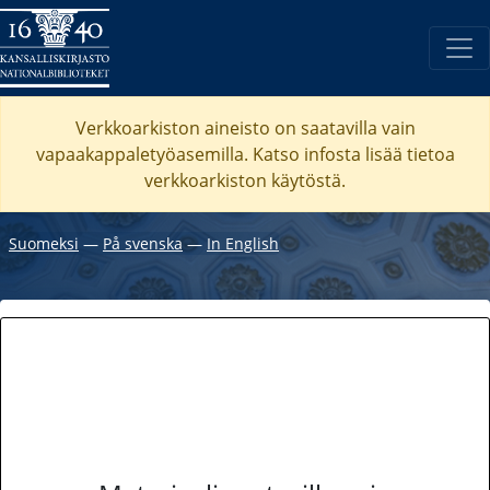
Verkkoarkiston aineisto on saatavilla vain
vapaakappaletyöasemilla. Katso
infosta
lisää tietoa
verkkoarkiston käytöstä.
Suomeksi
―
På svenska
―
In English