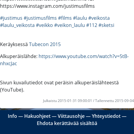
https://www.instagram.com/justimusfilms
#justimus
#justimusfilms
#films
#laulu
#veikosta
#laulu_veikosta
#veikko
#veikon_laulu
#112
#sketsi
Keräyksessä
Tubecon 2015
Alkuperäislähde:
https://www.youtube.com/watch?v=5tB-
nhxcJac
Sivun kuvailutiedot ovat peräisin alkuperäislähteestä
(YouTube).
Julkaistu 2015-01-31 09:00:01 / Tallennettu 2015-09-04
Info
―
Hakuohjeet
―
Viittausohje
―
Yhteystiedot
―
Ehdota kerättävää sisältöä