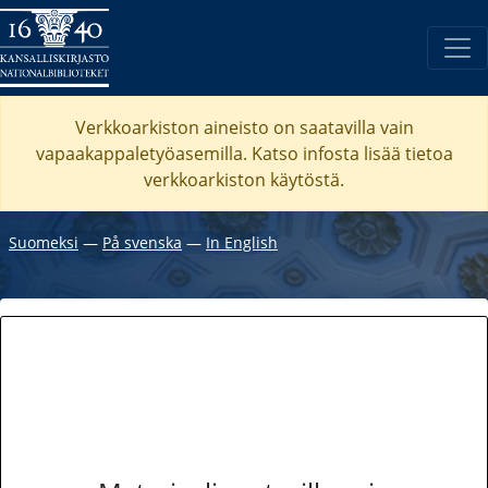
Verkkoarkiston aineisto on saatavilla vain
vapaakappaletyöasemilla. Katso
infosta
lisää tietoa
verkkoarkiston käytöstä.
Suomeksi
―
På svenska
―
In English