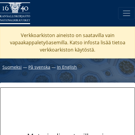
Verkkoarkiston aineisto on saatavilla vain
vapaakappaletyöasemilla. Katso
infosta
lisää tietoa
verkkoarkiston käytöstä.
Suomeksi
―
På svenska
―
In English