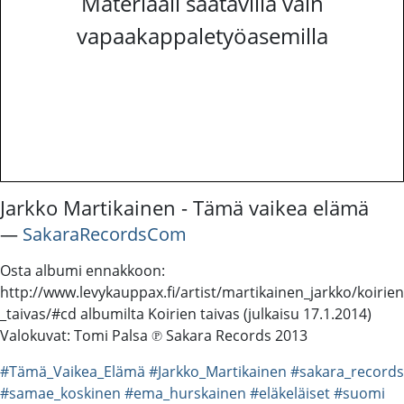
Materiaali saatavilla vain
vapaakappaletyöasemilla
Jarkko Martikainen - Tämä vaikea elämä
―
SakaraRecordsCom
Osta albumi ennakkoon:
http://www.levykauppax.fi/artist/martikainen_jarkko/koirien
_taivas/#cd albumilta Koirien taivas (julkaisu 17.1.2014)
Valokuvat: Tomi Palsa ℗ Sakara Records 2013
#Tämä_Vaikea_Elämä
#Jarkko_Martikainen
#sakara_records
#samae_koskinen
#ema_hurskainen
#eläkeläiset
#suomi