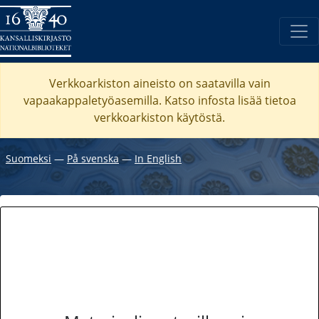
Verkkoarkiston aineisto on saatavilla vain
vapaakappaletyöasemilla. Katso
infosta
lisää tietoa
verkkoarkiston käytöstä.
Suomeksi
―
På svenska
―
In English