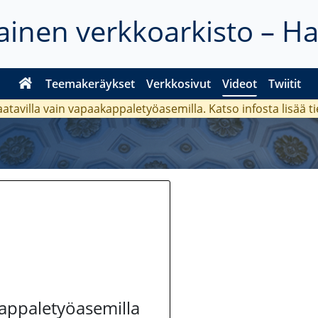
inen verkkoarkisto – H
Teemakeräykset
Verkkosivut
Videot
Twiitit
aatavilla vain vapaakappaletyöasemilla. Katso
infosta
lisää t
kappaletyöasemilla