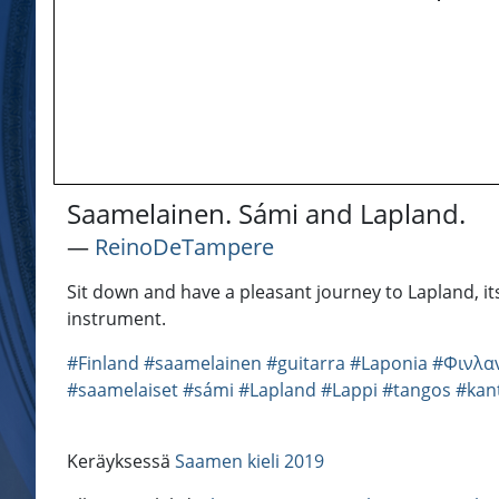
Saamelainen. Sámi and Lapland.
―
ReinoDeTampere
Sit down and have a pleasant journey to Lapland, its
instrument.
#Finland
#saamelainen
#guitarra
#Laponia
#Φινλα
#saamelaiset
#sámi
#Lapland
#Lappi
#tangos
#kan
Keräyksessä
Saamen kieli 2019