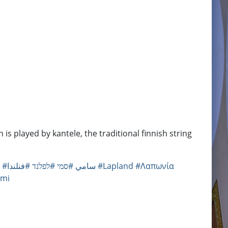
is played by kantele, the traditional finnish string
#فنلندا
#לפלנד
#סמי
#سامي
#Lapland
#Λαπωνία
mi