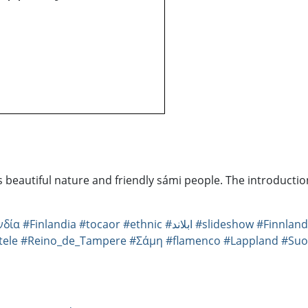
 beautiful nature and friendly sámi people. The introduction 
νδία
#Finlandia
#tocaor
#ethnic
#ابلاند
#slideshow
#Finnland
tele
#Reino_de_Tampere
#Σάμη
#flamenco
#Lappland
#Suo