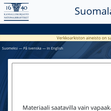
Suomala
Verkkoarkiston aineisto on s
Suomeksi
―
På svenska
―
In English
Materiaali saatavilla vain vapaa