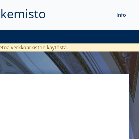
akemisto
Info
ietoa verkkoarkiston käytöstä.