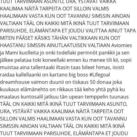
TUUT TARVIIMAAN ASUNTO, URA, YSTÄVÄT VAIKKA
KAALIMAA NÄITÄ TARPEITA OOT SILLOIN VALMIS
HAALIMAAN VASTA KUN OOT TAVANNU SIMSSIN AINOAN
VALTIAAN TÄÄL ON KAIKKI MITÄ IKINÄ TUUT TARVIIMAAN
PARISUHDE, ELÄMÄNTAPA ET JOUDU VALITTAA AINUT TAPA
MITEN PÄÄSET KÄSIKS TÄHÄN VALTIKKAAN KUN OOT
HAASTANU SIMSSIN AINUTLAATUISEN VALTIAAN Aviomies
ja Mami kuolleita jo onki todellaki perinnöt pankkii ja sen
jälkee pelataa toki koneellaki ennen ku menee tili kii, sopii
muistaa aina tallentaaki iltasin taas bileet himas, iisisti
raidaa kallellaanki on kartano big boss #Lifegoal
dreamhouse vaimon duunii on tiskaus 50 donaa joka
kuukaus elämänehto on rikkaus tää keho yhtä pyhä ku
maalaus kuntosalil jatkuu tän upean temppelin tuunaus
TÄÄL ON KAIKKI MITÄ IKINÄ TUUT TARVIIMAAN ASUNTO,
URA, YSTÄVÄT VAIKKA KAALIMAA NÄITÄ TARPEITA OOT
SILLOIN VALMIS HAALIMAAN VASTA KUN OOT TAVANNU
SIMSSIN AINOAN VALTIAAN TÄÄL ON KAIKKI MITÄ IKINÄ
TUUT TARVIIMAAN PARISUHDE, ELÄMÄNTAPA ET JOUDU