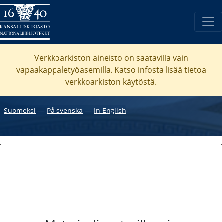
Verkkoarkiston aineisto on saatavilla vain
vapaakappaletyöasemilla. Katso
infosta
lisää tietoa
verkkoarkiston käytöstä.
Suomeksi
―
På svenska
―
In English