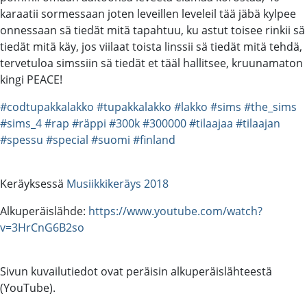
karaatii sormessaan joten leveillen leveleil tää jäbä kylpee
onnessaan sä tiedät mitä tapahtuu, ku astut toisee rinkii sä
tiedät mitä käy, jos viilaat toista linssii sä tiedät mitä tehdä,
tervetuloa simssiin sä tiedät et tääl hallitsee, kruunamaton
kingi PEACE!
#codtupakkalakko
#tupakkalakko
#lakko
#sims
#the_sims
#sims_4
#rap
#räppi
#300k
#300000
#tilaajaa
#tilaajan
#spessu
#special
#suomi
#finland
Keräyksessä
Musiikkikeräys 2018
Alkuperäislähde:
https://www.youtube.com/watch?
v=3HrCnG6B2so
Sivun kuvailutiedot ovat peräisin alkuperäislähteestä
(YouTube).