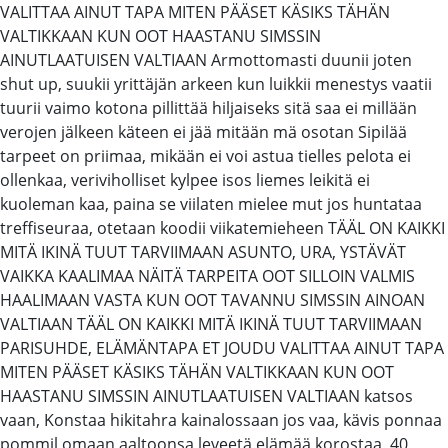
VALITTAA AINUT TAPA MITEN PÄÄSET KÄSIKS TÄHÄN
VALTIKKAAN KUN OOT HAASTANU SIMSSIN
AINUTLAATUISEN VALTIAAN Armottomasti duunii joten
shut up, suukii yrittäjän arkeen kun luikkii menestys vaatii
tuurii vaimo kotona pillittää hiljaiseks sitä saa ei millään
verojen jälkeen käteen ei jää mitään mä osotan Sipilää
tarpeet on priimaa, mikään ei voi astua tielles pelota ei
ollenkaa, veriviholliset kylpee isos liemes leikitä ei
kuoleman kaa, paina se viilaten mielee mut jos huntataa
treffiseuraa, otetaan koodii viikatemieheen TÄÄL ON KAIKKI
MITÄ IKINÄ TUUT TARVIIMAAN ASUNTO, URA, YSTÄVÄT
VAIKKA KAALIMAA NÄITÄ TARPEITA OOT SILLOIN VALMIS
HAALIMAAN VASTA KUN OOT TAVANNU SIMSSIN AINOAN
VALTIAAN TÄÄL ON KAIKKI MITÄ IKINÄ TUUT TARVIIMAAN
PARISUHDE, ELÄMÄNTAPA ET JOUDU VALITTAA AINUT TAPA
MITEN PÄÄSET KÄSIKS TÄHÄN VALTIKKAAN KUN OOT
HAASTANU SIMSSIN AINUTLAATUISEN VALTIAAN katsos
vaan, Konstaa hikitahra kainalossaan jos vaa, kävis ponnaa
pommil omaan aaltoonsa leveetä elämää korostaa, 40