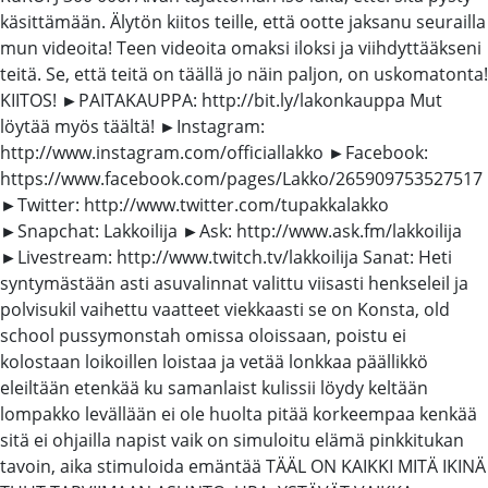
käsittämään. Älytön kiitos teille, että ootte jaksanu seurailla
mun videoita! Teen videoita omaksi iloksi ja viihdyttääkseni
teitä. Se, että teitä on täällä jo näin paljon, on uskomatonta!
KIITOS! ►PAITAKAUPPA: http://bit.ly/lakonkauppa Mut
löytää myös täältä! ►Instagram:
http://www.instagram.com/officiallakko ►Facebook:
https://www.facebook.com/pages/Lakko/265909753527517
►Twitter: http://www.twitter.com/tupakkalakko
►Snapchat: Lakkoilija ►Ask: http://www.ask.fm/lakkoilija
►Livestream: http://www.twitch.tv/lakkoilija Sanat: Heti
syntymästään asti asuvalinnat valittu viisasti henkseleil ja
polvisukil vaihettu vaatteet viekkaasti se on Konsta, old
school pussymonstah omissa oloissaan, poistu ei
kolostaan loikoillen loistaa ja vetää lonkkaa päällikkö
eleiltään etenkää ku samanlaist kulissii löydy keltään
lompakko levällään ei ole huolta pitää korkeempaa kenkää
sitä ei ohjailla napist vaik on simuloitu elämä pinkkitukan
tavoin, aika stimuloida emäntää TÄÄL ON KAIKKI MITÄ IKINÄ