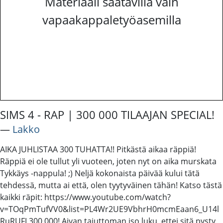
Materiaali saatavilla vain
vapaakappaletyöasemilla
SIMS 4 - RAP | 300 000 TILAAJAN SPECIAL!
―
Lakko
AIKA JUHLISTAA 300 TUHATTA!! Pitkästä aikaa räppiä!
Räppiä ei ole tullut yli vuoteen, joten nyt on aika murskata
Tykkäys -nappula! ;) Neljä kokonaista päivää kului tätä
tehdessä, mutta ai että, olen tyytyväinen tähän! Katso tästä
kaikki räpit: https://www.youtube.com/watch?
v=TOqPmTufVV0&list=PL4Wr2UE9VbhrH0mcmEaan6_U14l
RuRUFJ 300 000! Aivan tajuttoman iso luku, ettei sitä pysty