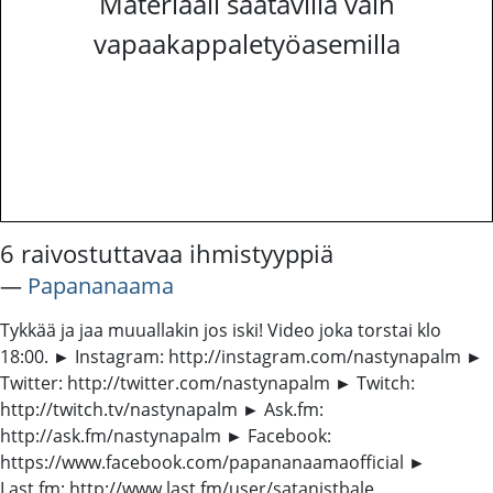
Materiaali saatavilla vain
vapaakappaletyöasemilla
6 raivostuttavaa ihmistyyppiä
―
Papananaama
Tykkää ja jaa muuallakin jos iski! Video joka torstai klo
18:00. ► Instagram: http://instagram.com/nastynapalm ►
Twitter: http://twitter.com/nastynapalm ► Twitch:
http://twitch.tv/nastynapalm ► Ask.fm:
http://ask.fm/nastynapalm ► Facebook:
https://www.facebook.com/papananaamaofficial ►
Last.fm: http://www.last.fm/user/satanistbale