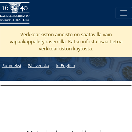
Verkkoarkiston aineisto on saatavilla vain
vapaakappaletyöasemilla. Katso
infosta
lisää tietoa
verkkoarkiston käytöstä.
Suomeksi
―
På svenska
―
In English