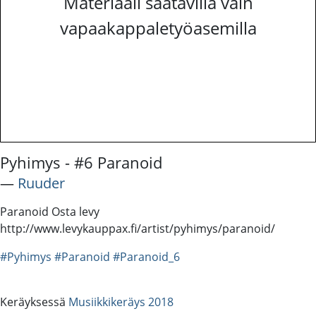
Materiaali saatavilla vain
vapaakappaletyöasemilla
Pyhimys - #6 Paranoid
―
Ruuder
Paranoid Osta levy
http://www.levykauppax.fi/artist/pyhimys/paranoid/
#Pyhimys
#Paranoid
#Paranoid_6
Keräyksessä
Musiikkikeräys 2018