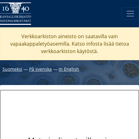
Verkkoarkiston aineisto on saatavilla vain
vapaakappaletyöasemilla. Katso
infosta
lisää tietoa
verkkoarkiston käytöstä.
Suomeksi
―
På svenska
―
In English