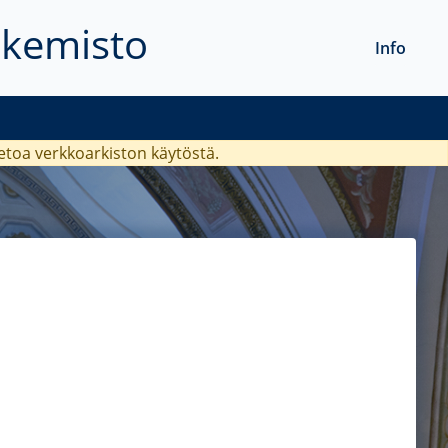
akemisto
Info
ietoa verkkoarkiston käytöstä.