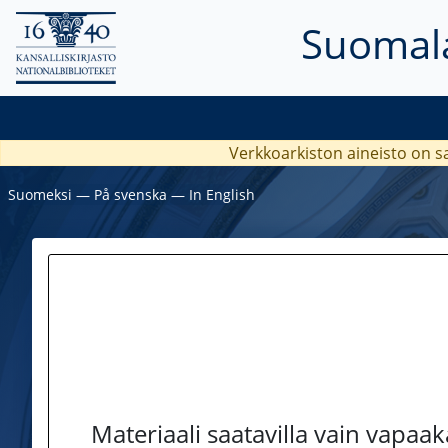
Suomala
Verkkoarkiston aineisto on s
Suomeksi
―
På svenska
―
In English
Materiaali saatavilla vain vapaa