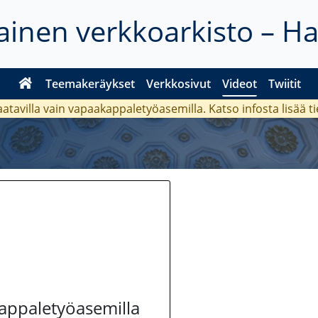
inen verkkoarkisto – H
Teemakeräykset
Verkkosivut
Videot
Twiitit
aatavilla vain vapaakappaletyöasemilla. Katso
infosta
lisää t
kappaletyöasemilla