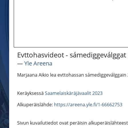
Evttohasvideot - sámediggeválggat
―
Yle Areena
Marjaana Aikio lea evttohassan sámediggeválggain 
Keräyksessä
Saamelaiskäräjävaalit 2023
Alkuperäislähde:
https://areena.yle.fi/1-66662753
Sivun kuvailutiedot ovat peräisin alkuperäislähteestä