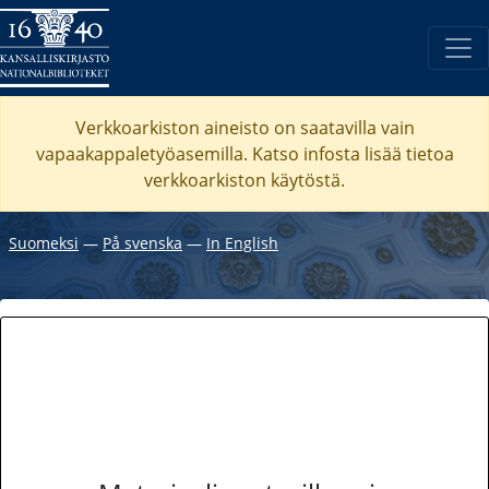
Verkkoarkiston aineisto on saatavilla vain
vapaakappaletyöasemilla. Katso
infosta
lisää tietoa
verkkoarkiston käytöstä.
Suomeksi
―
På svenska
―
In English