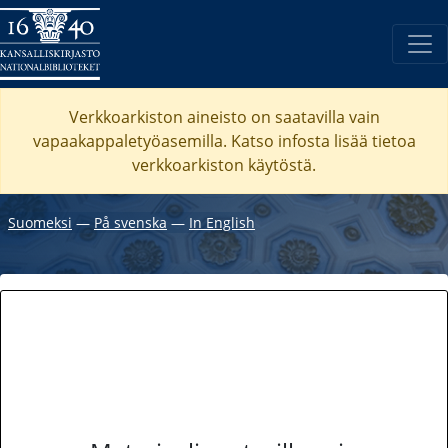
Verkkoarkiston aineisto on saatavilla vain
vapaakappaletyöasemilla. Katso
infosta
lisää tietoa
verkkoarkiston käytöstä.
Suomeksi
―
På svenska
―
In English