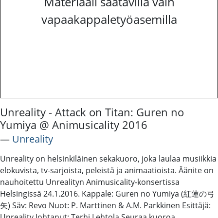
Materiaali saatavilla vain
vapaakappaletyöasemilla
Unreality - Attack on Titan: Guren no
Yumiya @ Animusicality 2016
―
Unreality
Unreality on helsinkiläinen sekakuoro, joka laulaa musiikkia
elokuvista, tv-sarjoista, peleistä ja animaatioista. Äänite on
nauhoitettu Unrealityn Animusicality-konsertissa
Helsingissä 24.1.2016. Kappale: Guren no Yumiya (紅蓮の弓
矢) Säv: Revo Nuot: P. Marttinen & A.M. Parkkinen Esittäjä:
Unreality Johtanut: Terhi Lehtola Seuraa kuoroa