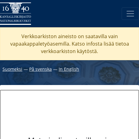
Verkkoarkiston aineisto on saatavilla vain
vapaakappaletyöasemilla. Katso
infosta
lisää tietoa
verkkoarkiston käytöstä.
Suomeksi
―
På svenska
―
In English