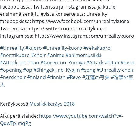
Facebookissa, Twitterissä ja Instagramissa ja kuule
ensimmäisenä tulevista konserteista: Unreality
facebookissa: https://www.facebook.com/unrealitykuoro
Twitterissä: https://twitter.com/unrealitykuoro
Instagramissa: https://www.instagram.com/unrealitykuoro
#Unreality
#kuoro
#Unreality-kuoro
#sekakuoro
#nörttikuoro
#choir
#anime
#animemusiikki
#Attack_on_Titan
#Guren_no_Yumiya
#Attack
#Titan
#nerd
#opening
#op
#Shingeki_no_Kyojin
#song
#Unreality-choir
#nerdchoir
#finland
#finnish
#Revo
#紅蓮の弓矢
#進撃の巨
人
Keräyksessä
Musiikkikeräys 2018
Alkuperäislähde:
https://www.youtube.com/watch?v=-
QqwTp-mqPg