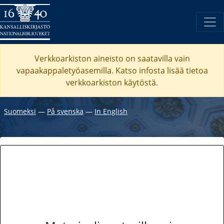
Verkkoarkiston aineisto on saatavilla vain
vapaakappaletyöasemilla. Katso
infosta
lisää tietoa
verkkoarkiston käytöstä.
Suomeksi
―
På svenska
―
In English