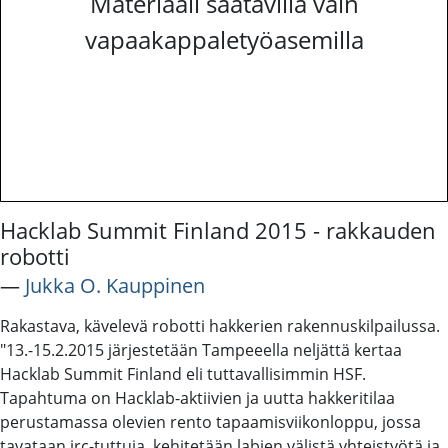
Materiaali saatavilla vain
vapaakappaletyöasemilla
Hacklab Summit Finland 2015 - rakkauden
robotti
―
Jukka O. Kauppinen
Rakastava, kävelevä robotti hakkerien rakennuskilpailussa.
"13.-15.2.2015 järjestetään Tampeeella neljättä kertaa
Hacklab Summit Finland eli tuttavallisimmin HSF.
Tapahtuma on Hacklab-aktiivien ja uutta hakkeritilaa
perustamassa olevien rento tapaamisviikonloppu, jossa
tavataan irc-tuttuja, kehitetään labien välistä yhteistyötä ja