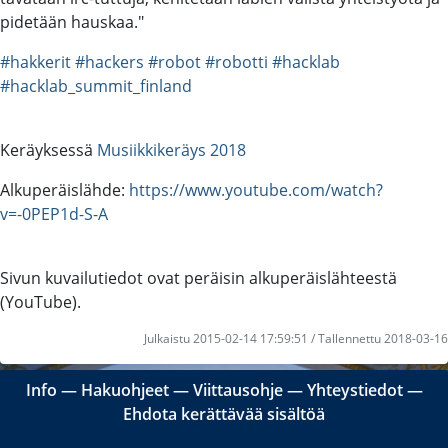
pidetään hauskaa."
#hakkerit
#hackers
#robot
#robotti
#hacklab
#hacklab_summit_finland
Keräyksessä
Musiikkikeräys 2018
Alkuperäislähde:
https://www.youtube.com/watch?
v=-0PEP1d-S-A
Sivun kuvailutiedot ovat peräisin alkuperäislähteestä
(YouTube).
Julkaistu 2015-02-14 17:59:51 / Tallennettu 2018-03-16
Info
―
Hakuohjeet
―
Viittausohje
―
Yhteystiedot
―
Ehdota kerättävää sisältöä