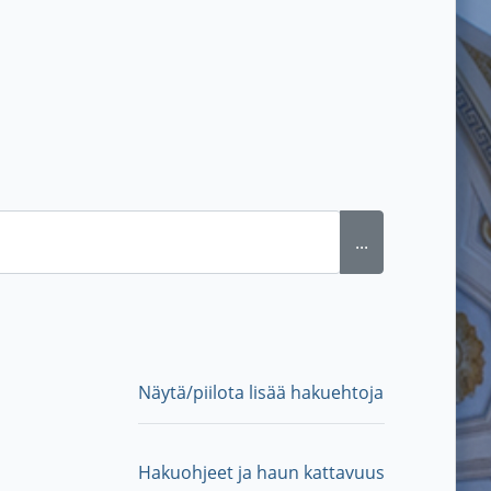
...
Näytä/piilota lisää hakuehtoja
Hakuohjeet ja haun kattavuus