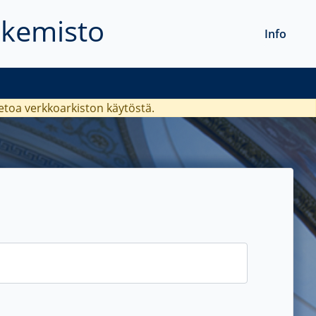
akemisto
Info
ietoa verkkoarkiston käytöstä.