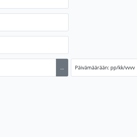
...
Päivämäärään: pp/kk/vvvv