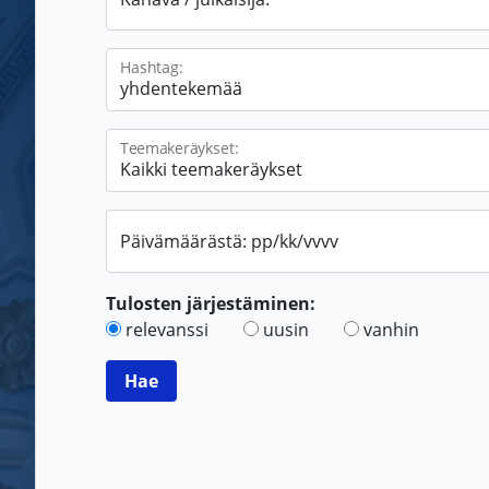
Hashtag:
Teemakeräykset:
Päivämäärästä: pp/kk/vvvv
Tulosten järjestäminen:
relevanssi
uusin
vanhin