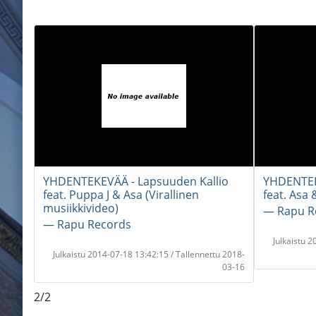
YHDENTEKEVÄÄ - Lapsuuden Kallio
YHDENTEK
feat. Puppa J & Asa (Virallinen
feat. Asa
musiikkivideo)
― Rapu R
― Rapu Records
Julkaistu 
Julkaistu 2014-07-18 13:42:15 / Tallennettu 2018-
03-16
2/2