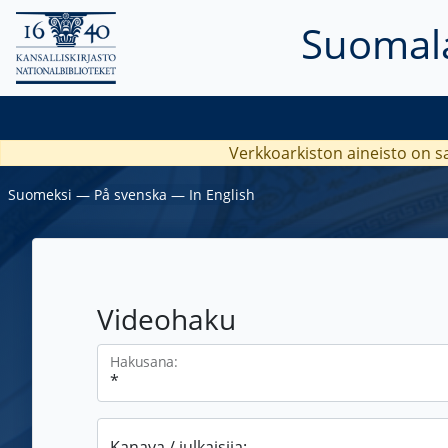
Suomala
Verkkoarkiston aineisto on s
Suomeksi
―
På svenska
―
In English
Videohaku
Hakusana:
Kanava / julkaisija: