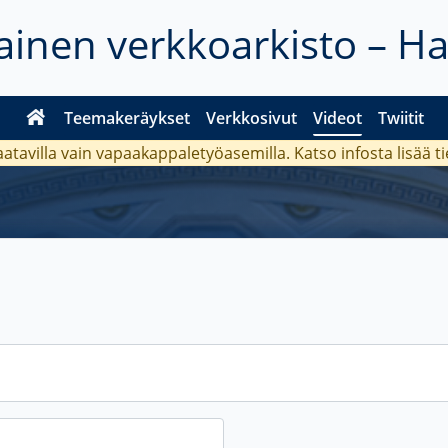
inen verkkoarkisto – H
Teemakeräykset
Verkkosivut
Videot
Twiitit
aatavilla vain vapaakappaletyöasemilla. Katso
infosta
lisää t