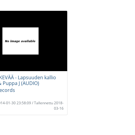
EVÄÄ - Lapsuuden kallio
 & Puppa J (AUDIO)
ecords
2014-01-30 23:58:09 / Tallennettu 2018-
03-16