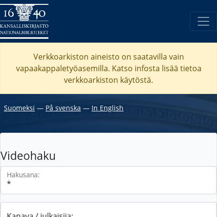
Verkkoarkiston aineisto on saatavilla vain
vapaakappaletyöasemilla. Katso
infosta
lisää tietoa
verkkoarkiston käytöstä.
Suomeksi
―
På svenska
―
In English
Videohaku
Hakusana:
Kanava / julkaisija: