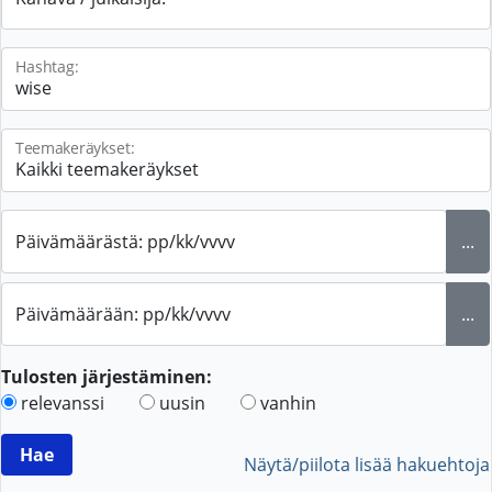
Hashtag:
Teemakeräykset:
Päivämäärästä: pp/kk/vvvv
...
Päivämäärään: pp/kk/vvvv
...
Tulosten järjestäminen:
relevanssi
uusin
vanhin
Näytä/piilota lisää hakuehtoja