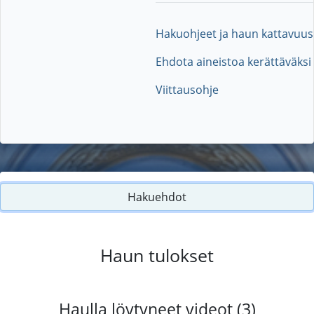
Hakuohjeet ja haun kattavuus
Ehdota aineistoa kerättäväksi
Viittausohje
Hakuehdot
Haun tulokset
Haulla löytyneet videot (3)