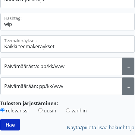
Hashtag:
Teemakeräykset:
Päivämäärästä: pp/kk/vvvv
...
Päivämäärään: pp/kk/vvvv
...
Tulosten järjestäminen:
relevanssi
uusin
vanhin
Näytä/piilota lisää hakuehtoja