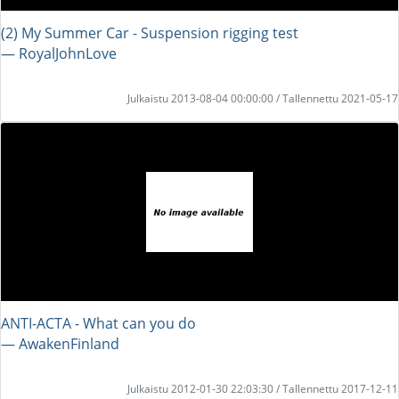
(2) My Summer Car - Suspension rigging test
― RoyalJohnLove
Julkaistu 2013-08-04 00:00:00 / Tallennettu 2021-05-17
ANTI-ACTA - What can you do
― AwakenFinland
Julkaistu 2012-01-30 22:03:30 / Tallennettu 2017-12-11