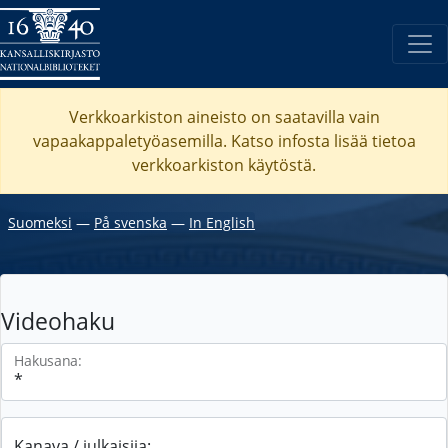
Verkkoarkiston aineisto on saatavilla vain
vapaakappaletyöasemilla. Katso
infosta
lisää tietoa
verkkoarkiston käytöstä.
Suomeksi
―
På svenska
―
In English
Videohaku
Hakusana:
Kanava / julkaisija: