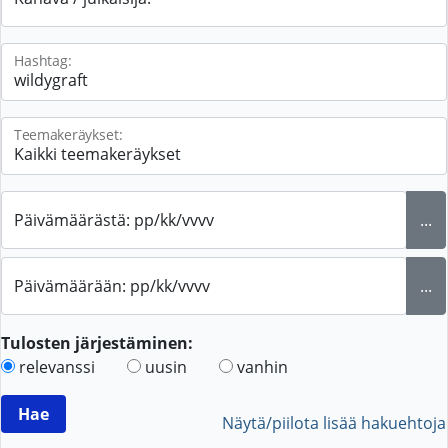
Hashtag:
Teemakeräykset:
Päivämäärästä: pp/kk/vvvv
...
Päivämäärään: pp/kk/vvvv
...
Tulosten järjestäminen:
relevanssi
uusin
vanhin
Näytä/piilota lisää hakuehtoja