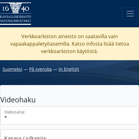
Verkkoarkiston aineisto on saatavilla vain
vapaakappaletyöasemilla. Katso
infosta
lisää tietoa
verkkoarkiston käytöstä.
Suomeksi
―
På svenska
―
In English
Videohaku
Hakusana:
Kanava / julkaisija: