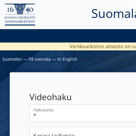
Suomala
Verkkoarkiston aineisto on s
Suomeksi
―
På svenska
―
In English
Videohaku
Hakusana:
Kanava / julkaisija: