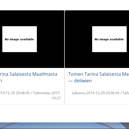
rina Salaisesta Maailmasta
Toinen Tarina Salaisesta M
n
― deliwien
2014-12-29 20:06:45 / Tallennettu 2015-
Julkaistu 2014-12-29 20:06:45 / Tal
10-27