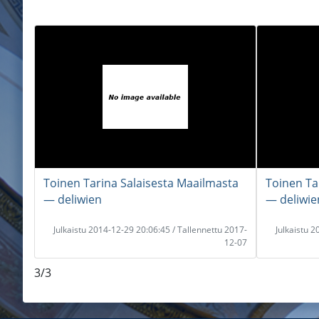
Toinen Tarina Salaisesta Maailmasta
Toinen Ta
― deliwien
― deliwie
Julkaistu 2014-12-29 20:06:45 / Tallennettu 2017-
Julkaistu 
12-07
3/3