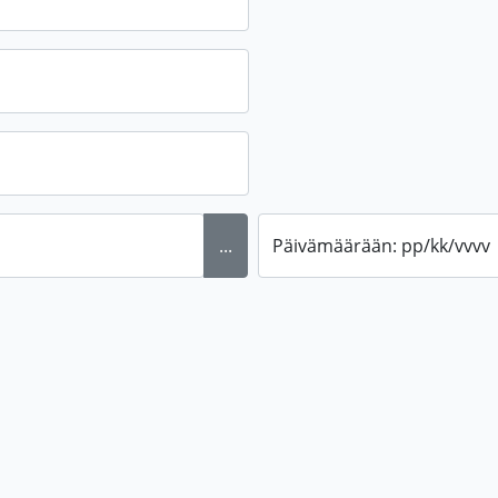
...
Päivämäärään: pp/kk/vvvv