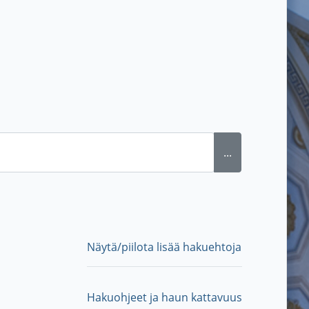
...
Näytä/piilota lisää hakuehtoja
Hakuohjeet ja haun kattavuus