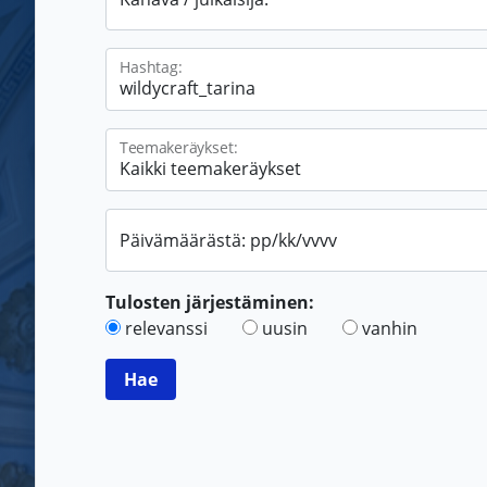
Hashtag:
Teemakeräykset:
Päivämäärästä: pp/kk/vvvv
Tulosten järjestäminen:
relevanssi
uusin
vanhin