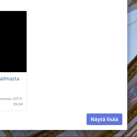
aailmasta
lennettu 2015-
09-04
Näytä lisää