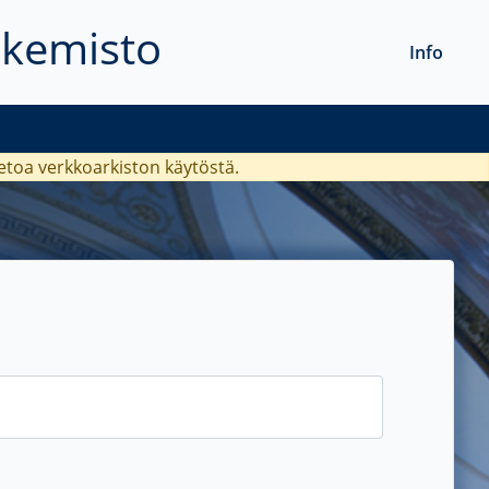
akemisto
Info
ietoa verkkoarkiston käytöstä.