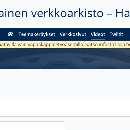
inen verkkoarkisto – H
Teemakeräykset
Verkkosivut
Videot
Twiitit
aatavilla vain vapaakappaletyöasemilla. Katso
infosta
lisää t