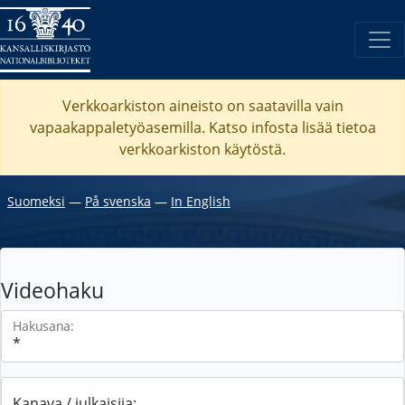
Verkkoarkiston aineisto on saatavilla vain
vapaakappaletyöasemilla. Katso
infosta
lisää tietoa
verkkoarkiston käytöstä.
Suomeksi
―
På svenska
―
In English
Videohaku
Hakusana:
Kanava / julkaisija: