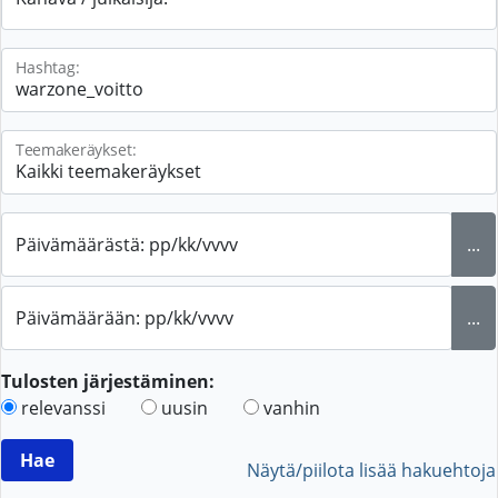
Hashtag:
Teemakeräykset:
Päivämäärästä: pp/kk/vvvv
...
Päivämäärään: pp/kk/vvvv
...
Tulosten järjestäminen:
relevanssi
uusin
vanhin
Näytä/piilota lisää hakuehtoja