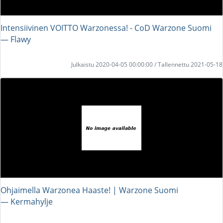
Intensiivinen VOITTO Warzonessa! - CoD Warzone Suomi
― Flawy
Julkaistu 2020-04-05 00:00:00 / Tallennettu 2021-05-18
Ohjaimella Warzonea Haaste! | Warzone Suomi
― Kermahylje