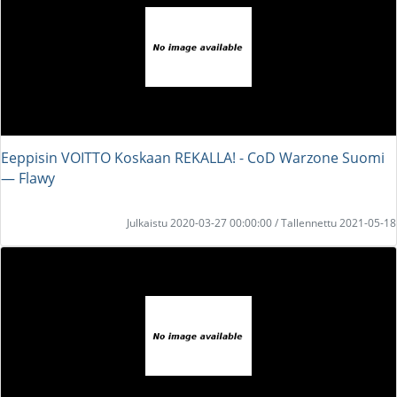
Eeppisin VOITTO Koskaan REKALLA! - CoD Warzone Suomi
― Flawy
Julkaistu 2020-03-27 00:00:00 / Tallennettu 2021-05-18