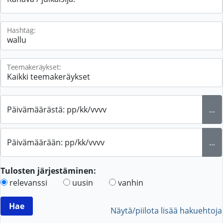
Hashtag:
Teemakeräykset:
Päivämäärästä: pp/kk/vvvv
...
Päivämäärään: pp/kk/vvvv
...
Tulosten järjestäminen:
relevanssi
uusin
vanhin
Näytä/piilota lisää hakuehtoja