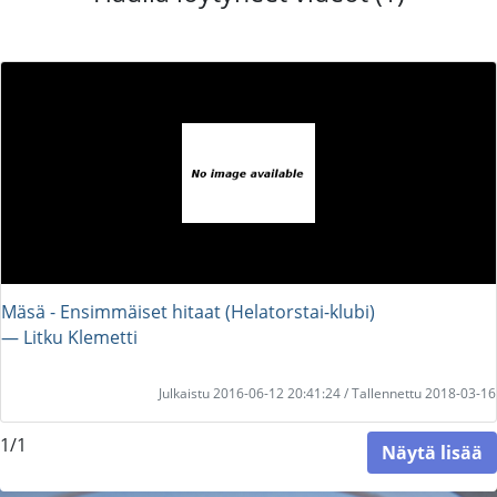
Mäsä - Ensimmäiset hitaat (Helatorstai-klubi)
― Litku Klemetti
Julkaistu 2016-06-12 20:41:24 / Tallennettu 2018-03-16
1/1
Näytä lisää