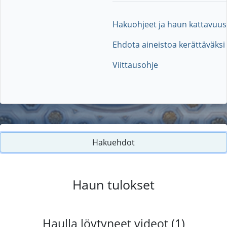
Hakuohjeet ja haun kattavuus
Ehdota aineistoa kerättäväksi
Viittausohje
Hakuehdot
Haun tulokset
Haulla löytyneet videot (1)