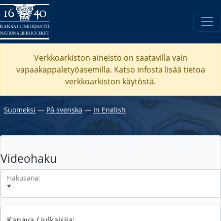
Verkkoarkiston aineisto on saatavilla vain
vapaakappaletyöasemilla. Katso
infosta
lisää tietoa
verkkoarkiston käytöstä.
Suomeksi
―
På svenska
―
In English
Videohaku
Hakusana:
Kanava / julkaisija: