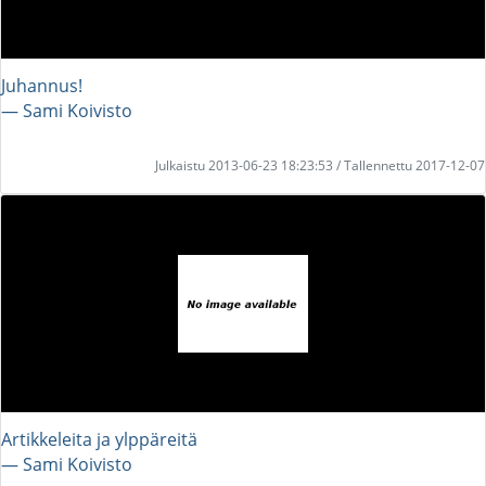
Juhannus!
― Sami Koivisto
Julkaistu 2013-06-23 18:23:53 / Tallennettu 2017-12-07
Artikkeleita ja ylppäreitä
― Sami Koivisto