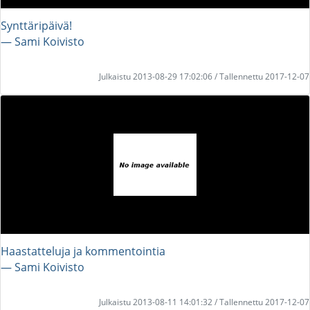
Synttäripäivä!
― Sami Koivisto
Julkaistu 2013-08-29 17:02:06 / Tallennettu 2017-12-07
Haastatteluja ja kommentointia
― Sami Koivisto
Julkaistu 2013-08-11 14:01:32 / Tallennettu 2017-12-07