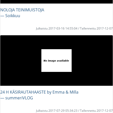
NOLOJA TEINIMUISTOJA
― Soikkuu
Julkaistu 2017-03-16 14:55:04 / Tallennettu 2017-12-07
24 H KÄSIRAUTAHAASTE by Emma & Milla
― summeriVLOG
Julkaistu 2017-07-29 05:34:23 / Tallennettu 2017-12-07