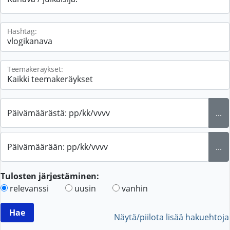
Hashtag:
Teemakeräykset:
Päivämäärästä: pp/kk/vvvv
...
Päivämäärään: pp/kk/vvvv
...
Tulosten järjestäminen:
relevanssi
uusin
vanhin
Näytä/piilota lisää hakuehtoja