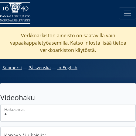
Verkkoarkiston aineisto on saatavilla vain
vapaakappaletyöasemilla. Katso
infosta
lisää tietoa
verkkoarkiston käytöstä.
Suomeksi
―
På svenska
―
In English
Videohaku
Hakusana:
Kanava / julkaisija: