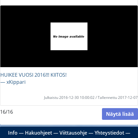
HUIKEE VUOSI 2016!!! KIITOS!
― xKippari
Julkaistu 2016-12-30 10:00:02 / Tallennettu 2017-12-07
16/16
Näytä lisää
Info
―
Hakuohjeet
―
Viittausohje
―
Yhteystiedot
―