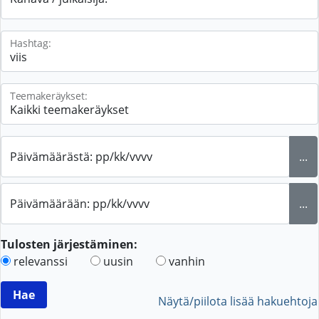
Hashtag:
Teemakeräykset:
Päivämäärästä: pp/kk/vvvv
...
Päivämäärään: pp/kk/vvvv
...
Tulosten järjestäminen:
relevanssi
uusin
vanhin
Näytä/piilota lisää hakuehtoja