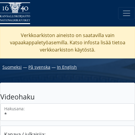
Verkkoarkiston aineisto on saatavilla vain
vapaakappaletyöasemilla. Katso
infosta
lisää tietoa
verkkoarkiston käytöstä.
Suomeksi
―
På svenska
―
In English
Videohaku
Hakusana:
Kanava / julkaisija: