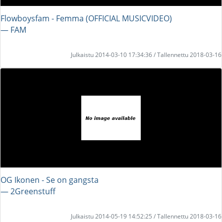
Flowboysfam - Femma (OFFICIAL MUSICVIDEO)
― FAM
Julkaistu 2014-03-10 17:34:36 / Tallennettu 2018-03-16
OG Ikonen - Se on gangsta
― 2Greenstuff
Julkaistu 2014-05-19 14:52:25 / Tallennettu 2018-03-16