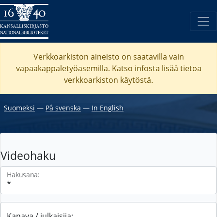
Verkkoarkiston aineisto on saatavilla vain
vapaakappaletyöasemilla. Katso
infosta
lisää tietoa
verkkoarkiston käytöstä.
Suomeksi
―
På svenska
―
In English
Videohaku
Hakusana:
Kanava / julkaisija: