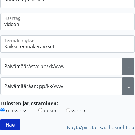
Hashtag:
Teemakeräykset:
Päivämäärästä: pp/kk/vvvv
...
Päivämäärään: pp/kk/vvvv
...
Tulosten järjestäminen:
relevanssi
uusin
vanhin
Näytä/piilota lisää hakuehtoja