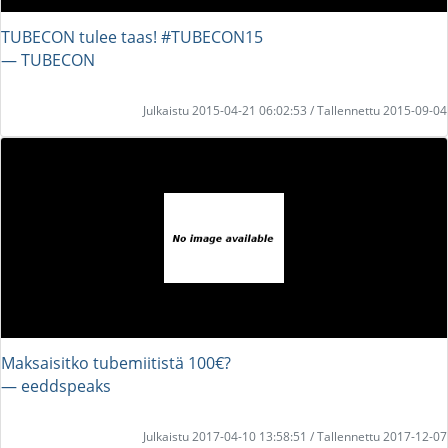
TUBECON tulee taas! #TUBECON15
― TUBECON
Julkaistu 2015-04-21 06:02:53 / Tallennettu 2015-09-04
Maksaisitko tubemiitistä 100€?
― eeddspeaks
Julkaistu 2017-04-10 13:58:51 / Tallennettu 2017-12-07