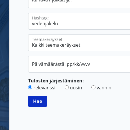
Hashtag:
Teemakeräykset:
Päivämäärästä: pp/kk/vvvv
Tulosten järjestäminen:
relevanssi
uusin
vanhin