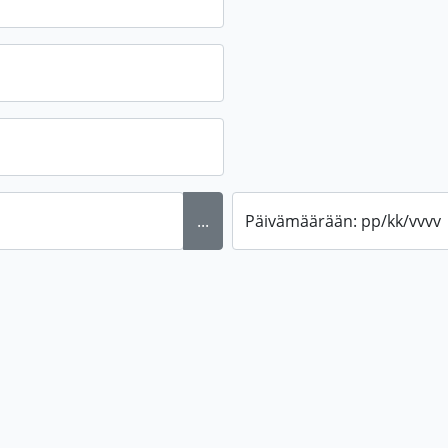
...
Päivämäärään: pp/kk/vvvv