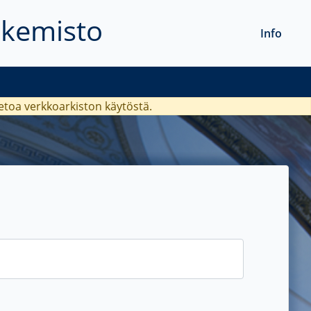
akemisto
Info
ietoa verkkoarkiston käytöstä.