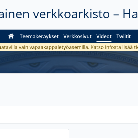
inen verkkoarkisto – H
Teemakeräykset
Verkkosivut
Videot
Twiitit
aatavilla vain vapaakappaletyöasemilla. Katso
infosta
lisää t