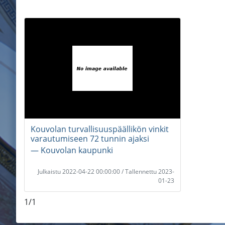
Kouvolan turvallisuuspäällikön vinkit
varautumiseen 72 tunnin ajaksi
― Kouvolan kaupunki
Julkaistu 2022-04-22 00:00:00 / Tallennettu 2023-
01-23
1/1