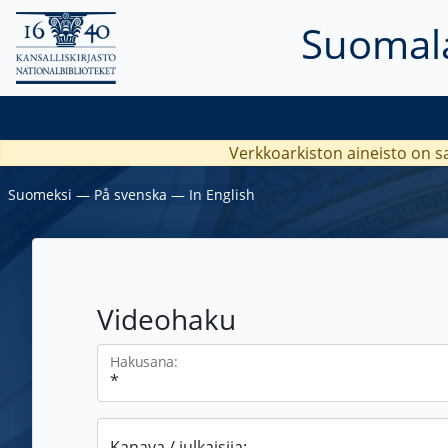
Suomala
Verkkoarkiston aineisto on s
Suomeksi
―
På svenska
―
In English
Videohaku
Hakusana:
Kanava / julkaisija: