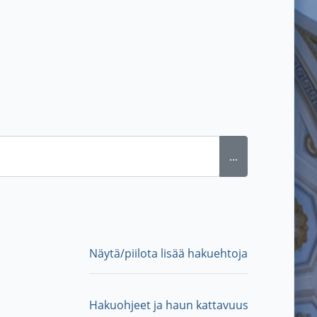
...
Näytä/piilota lisää hakuehtoja
Hakuohjeet ja haun kattavuus