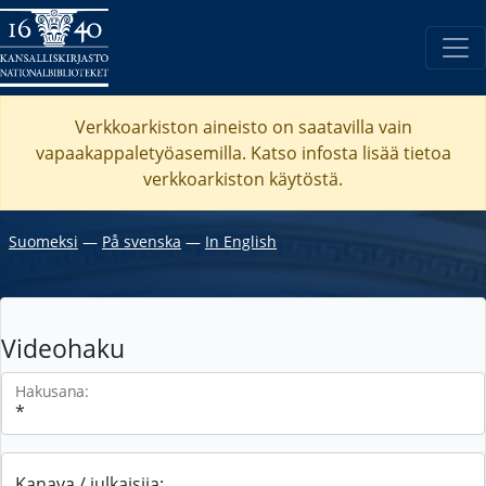
Verkkoarkiston aineisto on saatavilla vain
vapaakappaletyöasemilla. Katso
infosta
lisää tietoa
verkkoarkiston käytöstä.
Suomeksi
―
På svenska
―
In English
Videohaku
Hakusana:
Kanava / julkaisija: