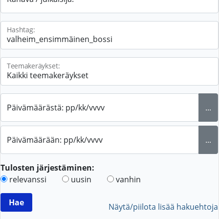
Hashtag:
Teemakeräykset:
Päivämäärästä: pp/kk/vvvv
...
Päivämäärään: pp/kk/vvvv
...
Tulosten järjestäminen:
relevanssi
uusin
vanhin
Näytä/piilota lisää hakuehtoja