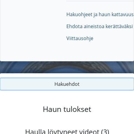
Hakuohjeet ja haun kattavuus
Ehdota aineistoa kerättäväksi
Viittausohje
Hakuehdot
Haun tulokset
Haulla löytyneet videot (3)