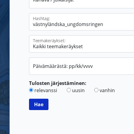
Hashtag:
Teemakeräykset:
Päivämäärästä: pp/kk/vvvv
Tulosten järjestäminen:
relevanssi
uusin
vanhin