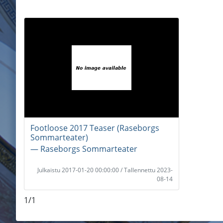
Footloose 2017 Teaser (Raseborgs
Sommarteater)
― Raseborgs Sommarteater
Julkaistu 2017-01-20 00:00:00 / Tallennettu 2023-
08-14
1/1