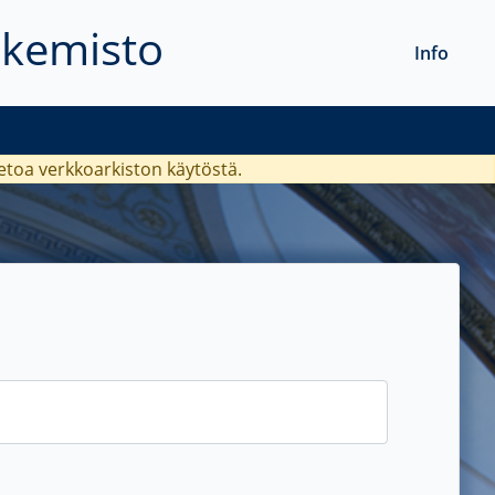
akemisto
Info
ietoa verkkoarkiston käytöstä.