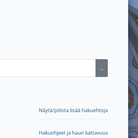
...
Näytä/piilota lisää hakuehtoja
Hakuohjeet ja haun kattavuus