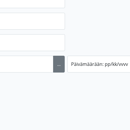
...
Päivämäärään: pp/kk/vvvv