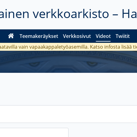
inen verkkoarkisto – H
Teemakeräykset
Verkkosivut
Videot
Twiitit
aatavilla vain vapaakappaletyöasemilla. Katso
infosta
lisää t