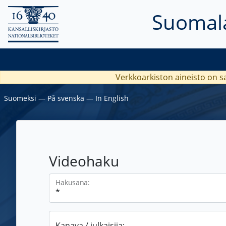
Suomala
Verkkoarkiston aineisto on s
Suomeksi
―
På svenska
―
In English
Videohaku
Hakusana:
Kanava / julkaisija: