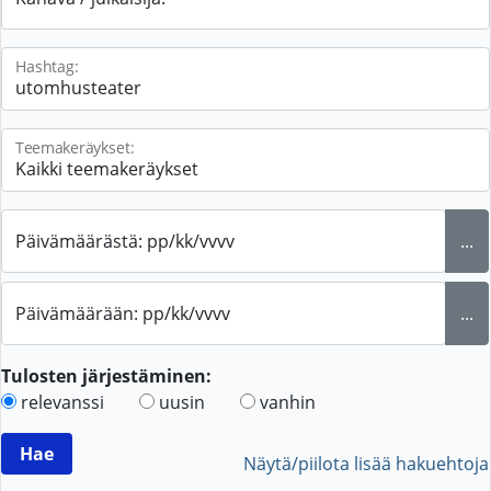
Hashtag:
Teemakeräykset:
Päivämäärästä: pp/kk/vvvv
...
Päivämäärään: pp/kk/vvvv
...
Tulosten järjestäminen:
relevanssi
uusin
vanhin
Näytä/piilota lisää hakuehtoja