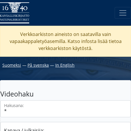
Verkkoarkiston aineisto on saatavilla vain
vapaakappaletyöasemilla. Katso
infosta
lisää tietoa
verkkoarkiston käytöstä.
Suomeksi
―
På svenska
―
In English
Videohaku
Hakusana:
Kanava / julkaisija: