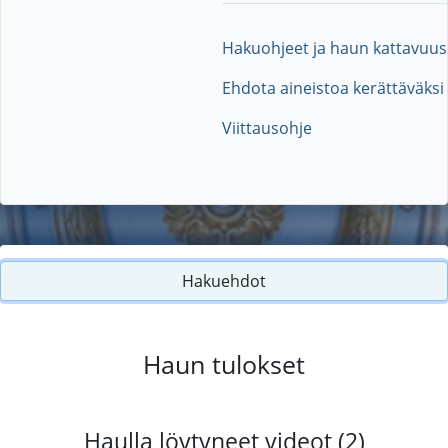
Hakuohjeet ja haun kattavuus
Ehdota aineistoa kerättäväksi
Viittausohje
Hakuehdot
Haun tulokset
Haulla löytyneet videot (2)