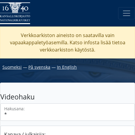
Verkkoarkiston aineisto on saatavilla vain
vapaakappaletyöasemilla. Katso
infosta
lisää tietoa
verkkoarkiston käytöstä.
Suomeksi
―
På svenska
―
In English
Videohaku
Hakusana:
Kanava / julkaisija: