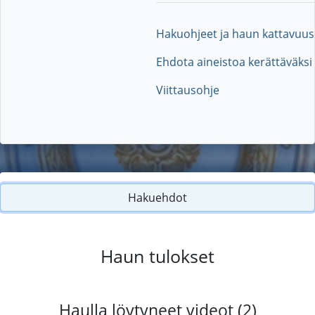
Hakuohjeet ja haun kattavuus
Ehdota aineistoa kerättäväksi
Viittausohje
Hakuehdot
Haun tulokset
Haulla löytyneet videot (2)