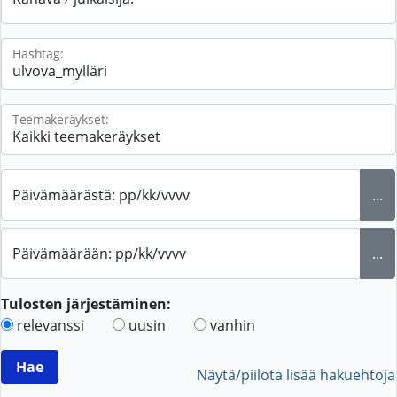
Hashtag:
Teemakeräykset:
Päivämäärästä: pp/kk/vvvv
...
Päivämäärään: pp/kk/vvvv
...
Tulosten järjestäminen:
relevanssi
uusin
vanhin
Näytä/piilota lisää hakuehtoja