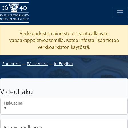
Verkkoarkiston aineisto on saatavilla vain
vapaakappaletyöasemilla. Katso
infosta
lisää tietoa
verkkoarkiston käytöstä.
Suomeksi
―
På svenska
―
In English
Videohaku
Hakusana:
Kanava / julkaisija: