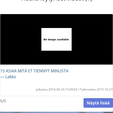
15 ASIAA MITÄ ET TIENNYT MINUSTA
― Lakko
Julkaistu 2014-05-24 15:09:03 / Tallennettu 2015-10-27
1/1
Näytä lisää