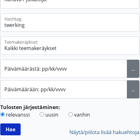
Hashtag:
Teemakeräykset:
Päivämäärästä: pp/kk/vvvv
...
Päivämäärään: pp/kk/vvvv
...
Tulosten järjestäminen:
relevanssi
uusin
vanhin
Näytä/piilota lisää hakuehtoja