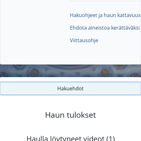
Hakuohjeet ja haun kattavuus
Ehdota aineistoa kerättäväksi
Viittausohje
Hakuehdot
Haun tulokset
Haulla löytyneet videot (1)