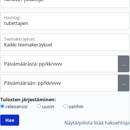
Hashtag:
Teemakeräykset:
Päivämäärästä: pp/kk/vvvv
...
Päivämäärään: pp/kk/vvvv
...
Tulosten järjestäminen:
relevanssi
uusin
vanhin
Näytä/piilota lisää hakuehtoja