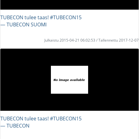
TUBECON tulee taas! #TUBECON15
― TUBECON SUOMI
Julkaistu 2015-04-21 06:02:53 / Tallennettu 2017-12-07
TUBECON tulee taas! #TUBECON15
― TUBECON