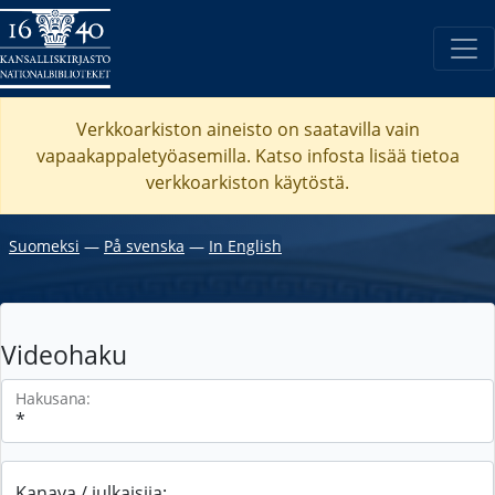
Verkkoarkiston aineisto on saatavilla vain
vapaakappaletyöasemilla. Katso
infosta
lisää tietoa
verkkoarkiston käytöstä.
Suomeksi
―
På svenska
―
In English
Videohaku
Hakusana:
Kanava / julkaisija: