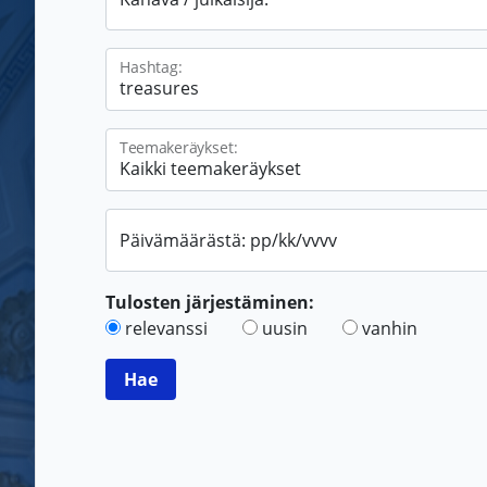
Hashtag:
Teemakeräykset:
Päivämäärästä: pp/kk/vvvv
Tulosten järjestäminen:
relevanssi
uusin
vanhin