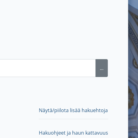
...
Näytä/piilota lisää hakuehtoja
Hakuohjeet ja haun kattavuus