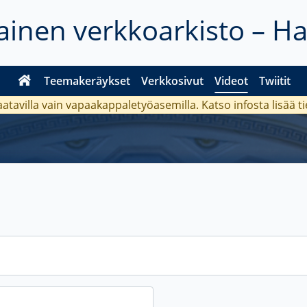
inen verkkoarkisto – H
Teemakeräykset
Verkkosivut
Videot
Twiitit
aatavilla vain vapaakappaletyöasemilla. Katso
infosta
lisää t