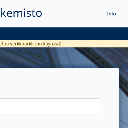
akemisto
Info
ietoa verkkoarkiston käytöstä.