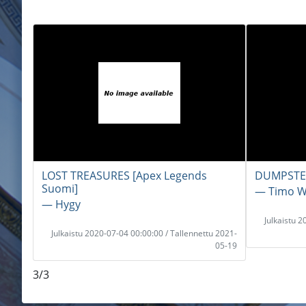
LOST TREASURES [Apex Legends
DUMPSTER
Suomi]
― Timo W
― Hygy
Julkaistu 
Julkaistu 2020-07-04 00:00:00 / Tallennettu 2021-
05-19
3/3