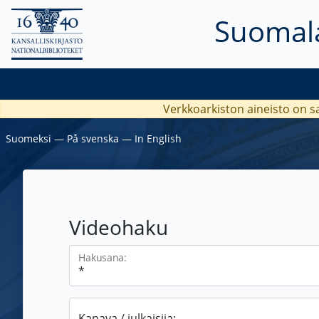
Suomala
Verkkoarkiston aineisto on s
Suomeksi
―
På svenska
―
In English
Videohaku
Hakusana:
Kanava / julkaisija: