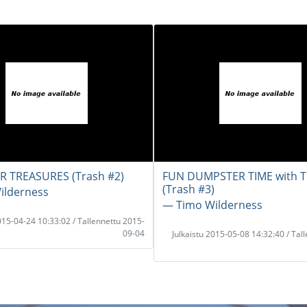
 TREASURES (Trash #2)
FUN DUMPSTER TIME with 
(Trash #3)
ilderness
― Timo Wilderness
2015-04-24 10:33:02 / Tallennettu 2015-
09-04
Julkaistu 2015-05-08 14:32:40 / Tal