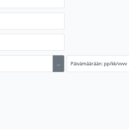
...
Päivämäärään: pp/kk/vvvv