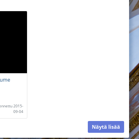
Tume
lennettu 2015-
09-04
Näytä lisää