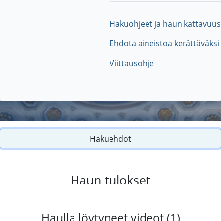
Hakuohjeet ja haun kattavuus
Ehdota aineistoa kerättäväksi
Viittausohje
Hakuehdot
Haun tulokset
Haulla löytyneet videot (1)