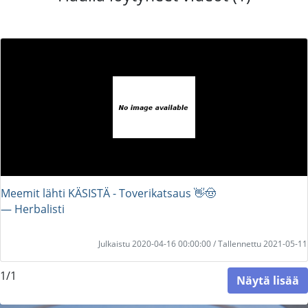
Meemit lähti KÄSISTÄ - Toverikatsaus 👋🤠
― Herbalisti
Julkaistu 2020-04-16 00:00:00 / Tallennettu 2021-05-11
1/1
Näytä lisää