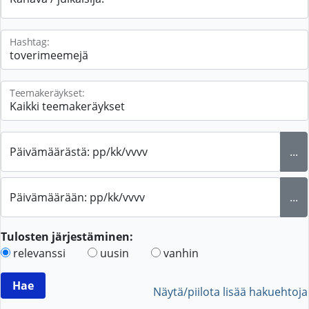
Hashtag:
Teemakeräykset:
Päivämäärästä: pp/kk/vvvv
...
Päivämäärään: pp/kk/vvvv
...
Tulosten järjestäminen:
relevanssi
uusin
vanhin
Näytä/piilota lisää hakuehtoja