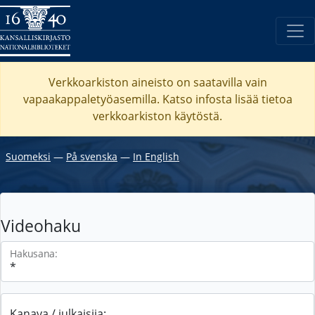
Verkkoarkiston aineisto on saatavilla vain
vapaakappaletyöasemilla. Katso
infosta
lisää tietoa
verkkoarkiston käytöstä.
Suomeksi
―
På svenska
―
In English
Videohaku
Hakusana:
Kanava / julkaisija: