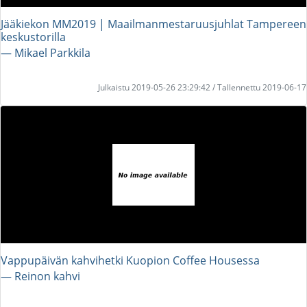
Jääkiekon MM2019 | Maailmanmestaruusjuhlat Tampereen
keskustorilla
― Mikael Parkkila
Julkaistu 2019-05-26 23:29:42 / Tallennettu 2019-06-17
Vappupäivän kahvihetki Kuopion Coffee Housessa
― Reinon kahvi