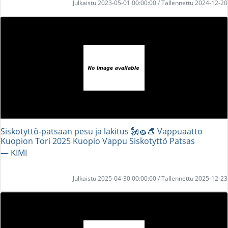
Julkaistu 2023-05-01 00:00:00 / Tallennettu 2024-12-20
Siskotyttö-patsaan pesu ja lakitus 🗽🧽👒 Vappuaatto
Kuopion Tori 2025 Kuopio Vappu Siskotyttö Patsas
― KIMI
Julkaistu 2025-04-30 00:00:00 / Tallennettu 2025-12-23