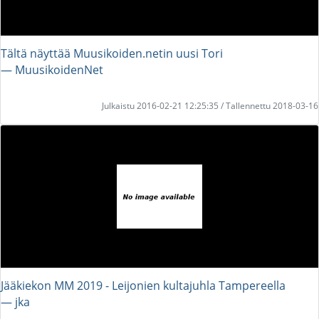
Tältä näyttää Muusikoiden.netin uusi Tori
― MuusikoidenNet
Julkaistu 2016-02-21 12:25:35 / Tallennettu 2018-03-16
Jääkiekon MM 2019 - Leijonien kultajuhla Tampereella
― jka