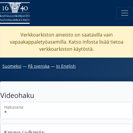
Verkkoarkiston aineisto on saatavilla vain
vapaakappaletyöasemilla. Katso
infosta
lisää tietoa
verkkoarkiston käytöstä.
Suomeksi
―
På svenska
―
In English
Videohaku
Hakusana:
Kanava / julkaisija: