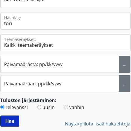
Hashtag:
Teemakeräykset:
Päivämäärästä: pp/kk/vvvv
...
Päivämäärään: pp/kk/vvvv
...
Tulosten järjestäminen:
relevanssi
uusin
vanhin
Näytä/piilota lisää hakuehtoja