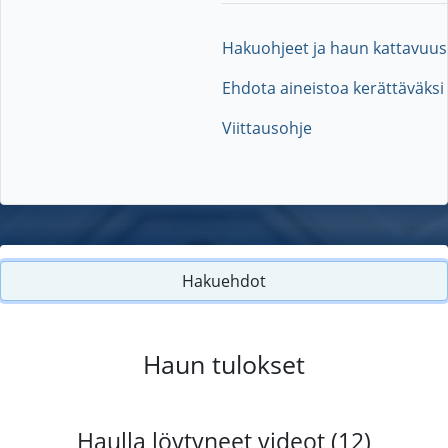
Hakuohjeet ja haun kattavuus
Ehdota aineistoa kerättäväksi
Viittausohje
Hakuehdot
Haun tulokset
Haulla löytyneet videot (12)