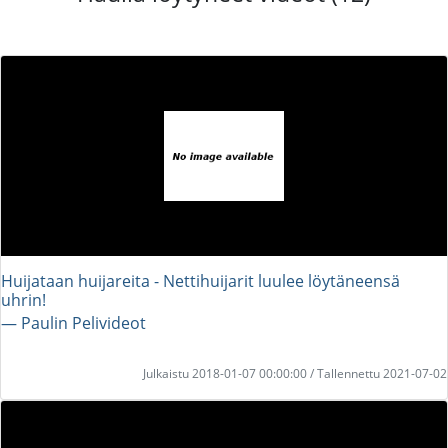
Huijataan huijareita - Nettihuijarit luulee löytäneensä
uhrin!
― Paulin Pelivideot
Julkaistu 2018-01-07 00:00:00 / Tallennettu 2021-07-02