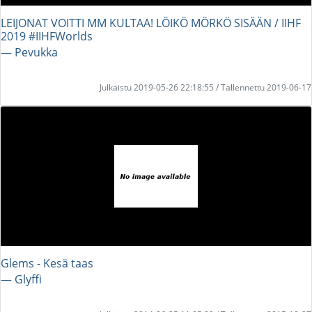
LEIJONAT VOITTI MM KULTAA! LÖIKÖ MÖRKÖ SISÄÄN / IIHF
2019 #IIHFWorlds
― Pevukka
Julkaistu 2019-05-26 22:18:55 / Tallennettu 2019-06-17
Glems - Kesä taas
― Glyffi