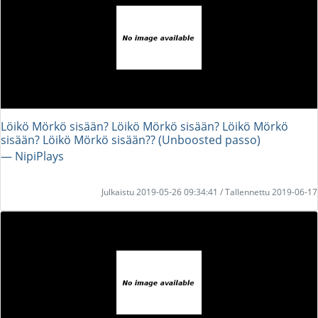
Löikö Mörkö sisään? Löikö Mörkö sisään? Löikö Mörkö
sisään? Löikö Mörkö sisään?? (Unboosted passo)
― NipiPlays
Julkaistu 2019-05-26 09:34:41 / Tallennettu 2019-06-17