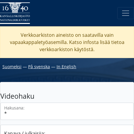
Verkkoarkiston aineisto on saatavilla vain
vapaakappaletyöasemilla. Katso
infosta
lisää tietoa
verkkoarkiston käytöstä.
Suomeksi
―
På svenska
―
In English
Videohaku
Hakusana:
Kanava / julkaisija: