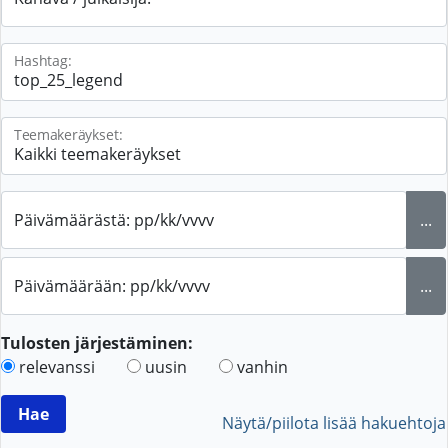
Hashtag:
Teemakeräykset:
Päivämäärästä: pp/kk/vvvv
...
Päivämäärään: pp/kk/vvvv
...
Tulosten järjestäminen:
relevanssi
uusin
vanhin
Näytä/piilota lisää hakuehtoja