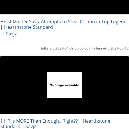
Heist Master Savjz Attempts to Steal C'Thun in Top Legend
| Hearthstone Standard
― Savjz
Julkaistu 2021-04-09 00:00:00 / Tallennettu 2021-05-12
1 HP is MORE Than Enough...Right?? | Hearthstone
Standard | Savjz