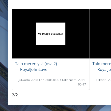
Talo meren yllä (osa 2)
Talo meren
― RoyalJohnLove
― RoyalJ
Julkaistu 2010-12-10 00:00:00 / Tallennettu 2021-
Julkaistu 
05-17
2/2