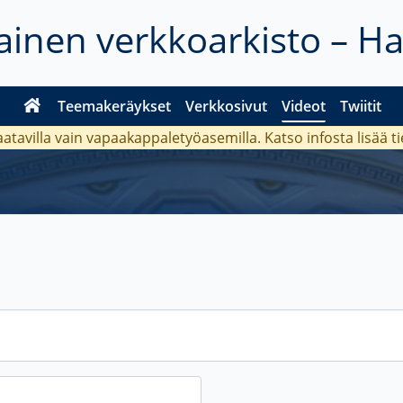
inen verkkoarkisto – H
Teemakeräykset
Verkkosivut
Videot
Twiitit
aatavilla vain vapaakappaletyöasemilla. Katso
infosta
lisää t