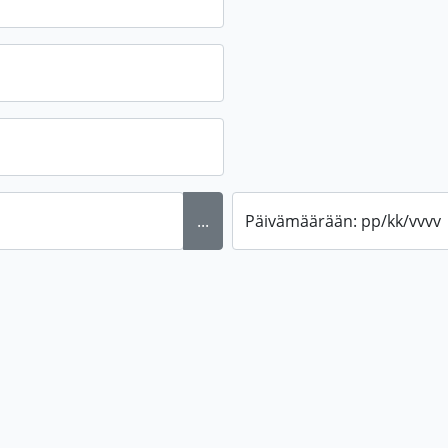
...
Päivämäärään: pp/kk/vvvv