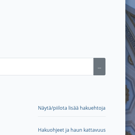
...
Näytä/piilota lisää hakuehtoja
Hakuohjeet ja haun kattavuus