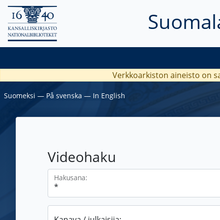
Suomala
Verkkoarkiston aineisto on s
Suomeksi
―
På svenska
―
In English
Videohaku
Hakusana:
Kanava / julkaisija: