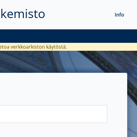
akemisto
Info
ietoa verkkoarkiston käytöstä.