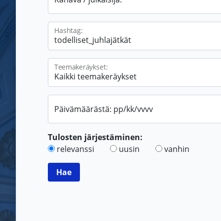
Hashtag:
Teemakeräykset:
Päivämäärästä: pp/kk/vvvv
Tulosten järjestäminen:
relevanssi
uusin
vanhin