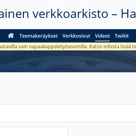
inen verkkoarkisto – H
Teemakeräykset
Verkkosivut
Videot
Twiitit
aatavilla vain vapaakappaletyöasemilla. Katso
infosta
lisää t