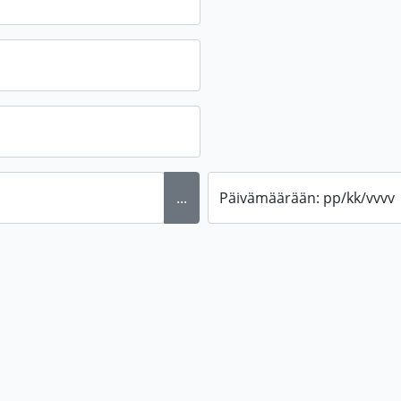
...
Päivämäärään: pp/kk/vvvv