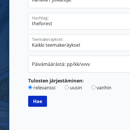
Hashtag:
Teemakeräykset:
Päivämäärästä: pp/kk/vvvv
Tulosten järjestäminen:
relevanssi
uusin
vanhin