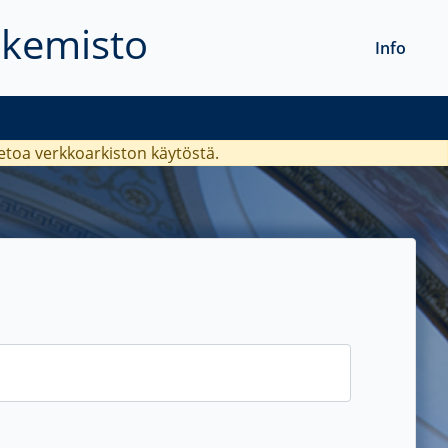
akemisto
Info
ietoa verkkoarkiston käytöstä.