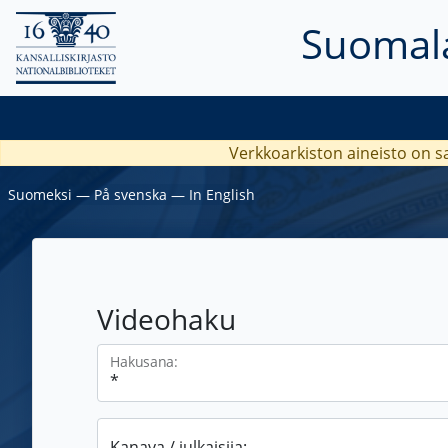
Suomala
Verkkoarkiston aineisto on s
Suomeksi
―
På svenska
―
In English
Videohaku
Hakusana:
Kanava / julkaisija: