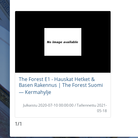
The Forest E1 - Hauskat Hetket &
Basen Rakennus | The Forest Suomi
― Kermahylje
Julkaistu 2020-07-10 00:00:00 / Tallennettu 2021-
05-18
1/1