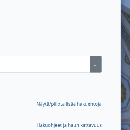
...
Näytä/piilota lisää hakuehtoja
Hakuohjeet ja haun kattavuus