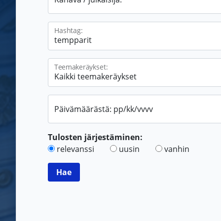
Hashtag:
Teemakeräykset:
Päivämäärästä: pp/kk/vvvv
Tulosten järjestäminen:
relevanssi
uusin
vanhin