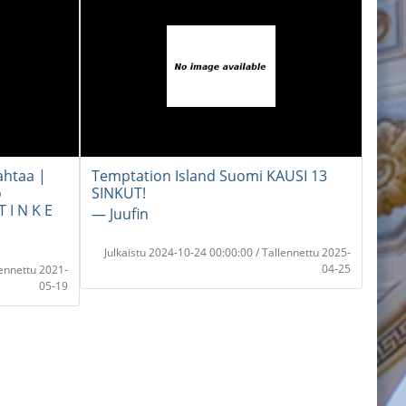
ahtaa |
Temptation Island Suomi KAUSI 13
o
SINKUT!
 I N K E
― Juufin
Julkaistu 2024-10-24 00:00:00 / Tallennettu 2025-
04-25
lennettu 2021-
05-19