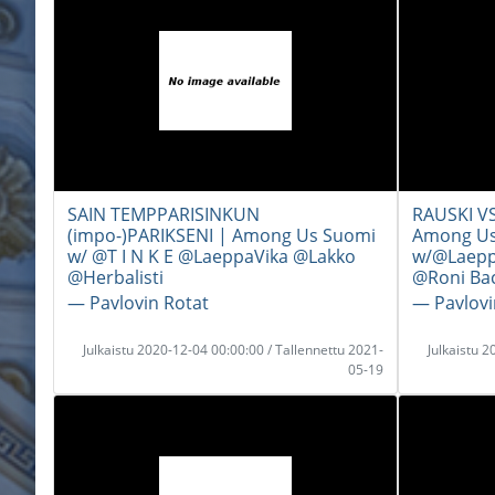
SAIN TEMPPARISINKUN
RAUSKI VS
(impo-)PARIKSENI | Among Us Suomi
Among Us
w/ @T I N K E @LaeppaVika @Lakko
w/@Laepp
@Herbalisti
@Roni Bac
― Pavlovin Rotat
― Pavlovi
Julkaistu 2020-12-04 00:00:00 / Tallennettu 2021-
Julkaistu 
05-19