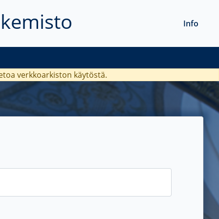
akemisto
Info
ietoa verkkoarkiston käytöstä.