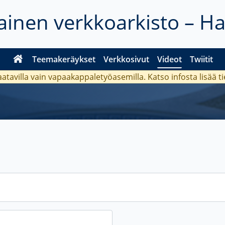
inen verkkoarkisto – H
Teemakeräykset
Verkkosivut
Videot
Twiitit
aatavilla vain vapaakappaletyöasemilla. Katso
infosta
lisää t