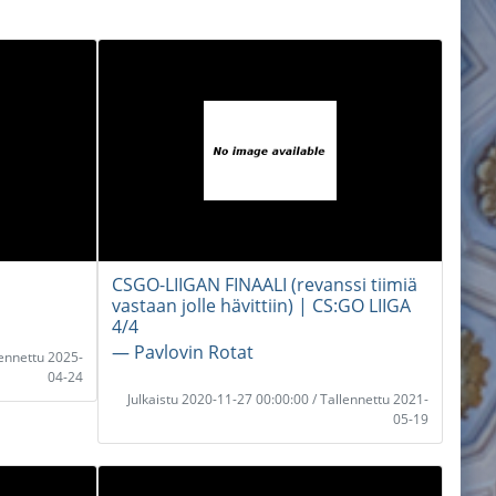
CSGO-LIIGAN FINAALI (revanssi tiimiä
vastaan jolle hävittiin) | CS:GO LIIGA
4/4
― Pavlovin Rotat
lennettu 2025-
04-24
Julkaistu 2020-11-27 00:00:00 / Tallennettu 2021-
05-19