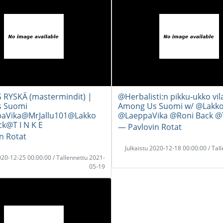
 RYSKÄ (mastermindit) |
@Herbalisti:n pikku-ukko vil
 Suomi
Among Us Suomi w/ @Lakk
aVika@MrJallu101@Lakko
@LaeppaVika @Roni Back @T
k@T I N K E​
― Pavlovin Rotat
n Rotat
Julkaistu 2020-12-18 00:00:00 / Tal
2020-12-25 00:00:00 / Tallennettu 2021-
05-19