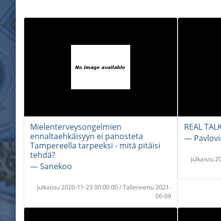
Mielenterveysongelmien
REAL TALK
ennaltaehkäisyyn ei panosteta
― Pavlovi
Tampereella tarpeeksi - mitä pitäisi
tehdä?
Julkaistu 
― Sanekoo
Julkaistu 2020-11-23 00:00:00 / Tallennettu 2021-
06-09