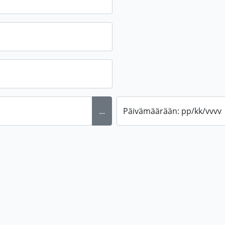
...
Päivämäärään: pp/kk/vvvv