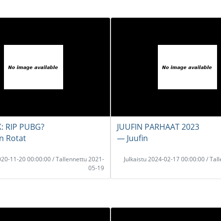
: RIP PUBG?
JUUFIN PARHAAT 2023
n Rotat
― Juufin
2020-11-20 00:00:00 / Tallennettu 2021-
Julkaistu 2024-02-17 00:00:00 / Tal
05-19