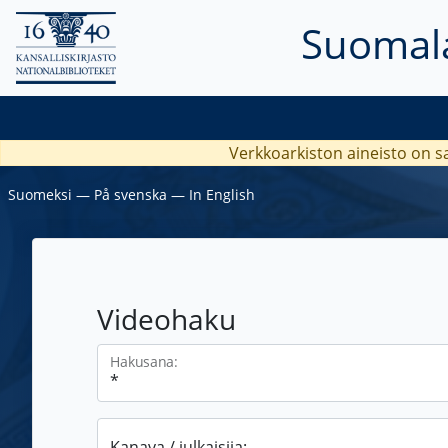
Suomala
Verkkoarkiston aineisto on s
Suomeksi
―
På svenska
―
In English
Videohaku
Hakusana:
Kanava / julkaisija: