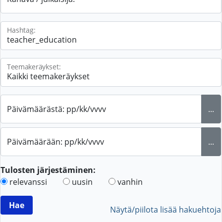
Hashtag:
Teemakeräykset:
Päivämäärästä: pp/kk/vvvv
...
Päivämäärään: pp/kk/vvvv
...
Tulosten järjestäminen:
relevanssi
uusin
vanhin
Näytä/piilota lisää hakuehtoja