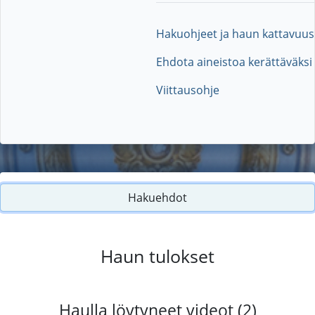
Hakuohjeet ja haun kattavuus
Ehdota aineistoa kerättäväksi
Viittausohje
Hakuehdot
Haun tulokset
Haulla löytyneet videot (2)