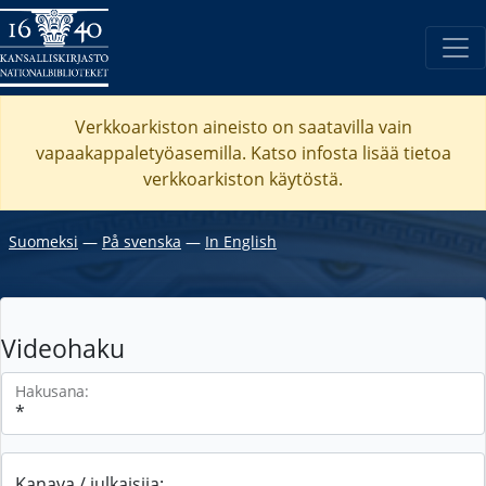
Verkkoarkiston aineisto on saatavilla vain
vapaakappaletyöasemilla. Katso
infosta
lisää tietoa
verkkoarkiston käytöstä.
Suomeksi
―
På svenska
―
In English
Videohaku
Hakusana:
Kanava / julkaisija: