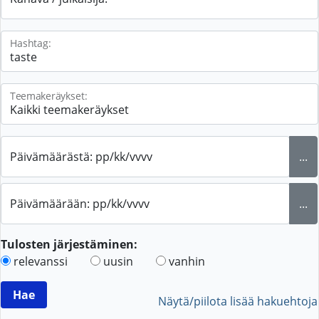
Hashtag:
Teemakeräykset:
Päivämäärästä: pp/kk/vvvv
...
Päivämäärään: pp/kk/vvvv
...
Tulosten järjestäminen:
relevanssi
uusin
vanhin
Näytä/piilota lisää hakuehtoja