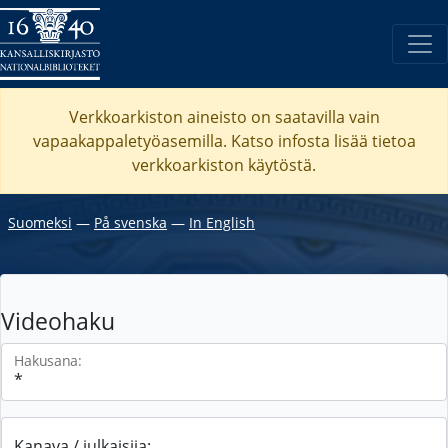
Verkkoarkiston aineisto on saatavilla vain
vapaakappaletyöasemilla. Katso
infosta
lisää tietoa
verkkoarkiston käytöstä.
Suomeksi
―
På svenska
―
In English
Videohaku
Hakusana:
Kanava / julkaisija: