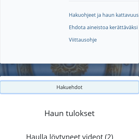
Hakuohjeet ja haun kattavuus
Ehdota aineistoa kerättäväksi
Viittausohje
Hakuehdot
Haun tulokset
Haulla löytyneet videot (2)