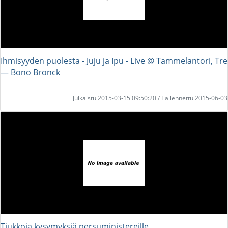
Ihmisyyden puolesta - Juju ja Ipu - Live @ Tammelantori, Tre
― Bono Bronck
Julkaistu 2015-03-15 09:50:20 / Tallennettu 2015-06-03
Tiukkoja kysymyksiä persuministereille