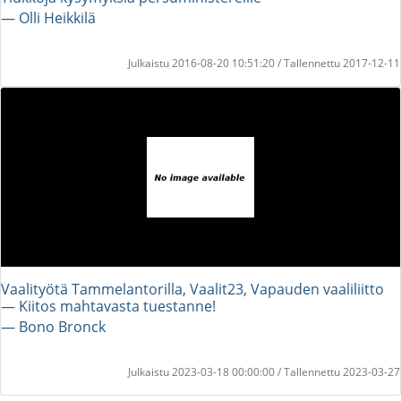
― Olli Heikkilä
Julkaistu 2016-08-20 10:51:20 / Tallennettu 2017-12-11
Vaalityötä Tammelantorilla, Vaalit23, Vapauden vaaliliitto
— Kiitos mahtavasta tuestanne!
― Bono Bronck
Julkaistu 2023-03-18 00:00:00 / Tallennettu 2023-03-27