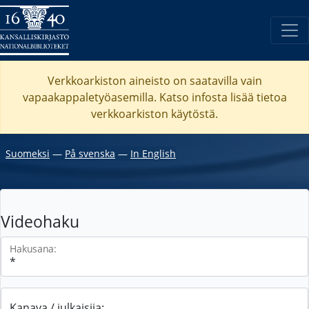
Verkkoarkiston aineisto on saatavilla vain
vapaakappaletyöasemilla. Katso
infosta
lisää tietoa
verkkoarkiston käytöstä.
Suomeksi
―
På svenska
―
In English
Videohaku
Hakusana:
Kanava / julkaisija: