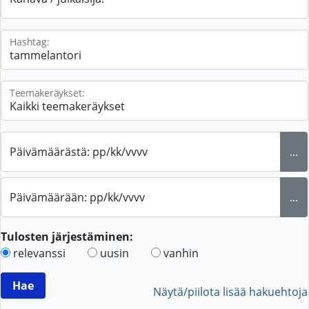
Hashtag:
Teemakeräykset:
Päivämäärästä: pp/kk/vvvv
...
Päivämäärään: pp/kk/vvvv
...
Tulosten järjestäminen:
relevanssi
uusin
vanhin
Näytä/piilota lisää hakuehtoja