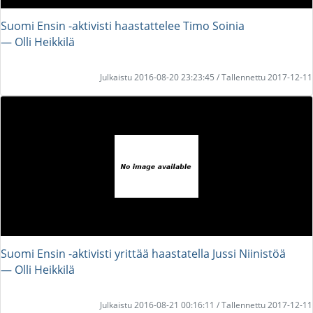
Suomi Ensin -aktivisti haastattelee Timo Soinia
― Olli Heikkilä
Julkaistu 2016-08-20 23:23:45 / Tallennettu 2017-12-11
Suomi Ensin -aktivisti yrittää haastatella Jussi Niinistöä
― Olli Heikkilä
Julkaistu 2016-08-21 00:16:11 / Tallennettu 2017-12-11