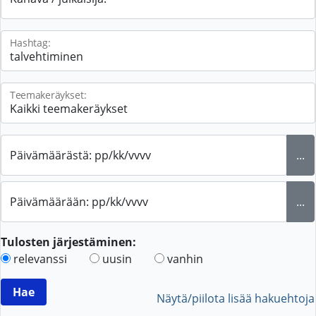
Hashtag:
Teemakeräykset:
Päivämäärästä: pp/kk/vvvv
...
Päivämäärään: pp/kk/vvvv
...
Tulosten järjestäminen:
relevanssi
uusin
vanhin
Näytä/piilota lisää hakuehtoja