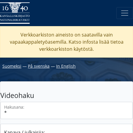
Verkkoarkiston aineisto on saatavilla vain
vapaakappaletyöasemilla. Katso
infosta
lisää tietoa
verkkoarkiston käytöstä.
Suomeksi
―
På svenska
―
In English
Videohaku
Hakusana:
Kanava / julkaisija: