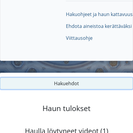
Hakuohjeet ja haun kattavuus
Ehdota aineistoa kerättäväksi
Viittausohje
Hakuehdot
Haun tulokset
Haulla löytyneet videot (1)