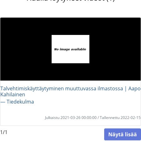
Talvehtimiskäyttäytyminen muuttuvassa ilmastossa | Aapo
Kahilainen
― Tiedekulma
Julkaistu 2021-03-26 00:00:00 / Tallennettu 2022-02-15
1/1
Näytä lisää