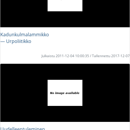
Kadunkulmalammikko
― Urpoliitikko
Julkaistu 2011-12-04 10:00:35 / Tallennettu 2017-12-07
Uudelleentuleminen