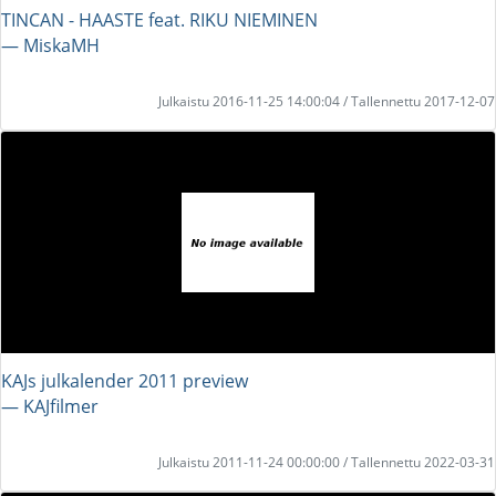
TINCAN - HAASTE feat. RIKU NIEMINEN
― MiskaMH
Julkaistu 2016-11-25 14:00:04 / Tallennettu 2017-12-07
KAJs julkalender 2011 preview
― KAJfilmer
Julkaistu 2011-11-24 00:00:00 / Tallennettu 2022-03-31