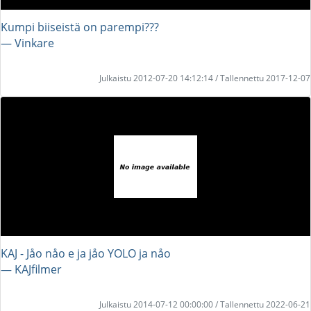
Kumpi biiseistä on parempi???
― Vinkare
Julkaistu 2012-07-20 14:12:14 / Tallennettu 2017-12-07
KAJ - Jåo nåo e ja jåo YOLO ja nåo
― KAJfilmer
Julkaistu 2014-07-12 00:00:00 / Tallennettu 2022-06-21