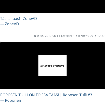
Täällä taas! - ZoneVD
― ZoneVD
Julkaistu 2013-06-14 12:46:39 / Tallennettu 2015-10-27
ROPOSEN TULLI ON TÖISSÄ TAAS! | Roposen Tulli #3
― Roponen