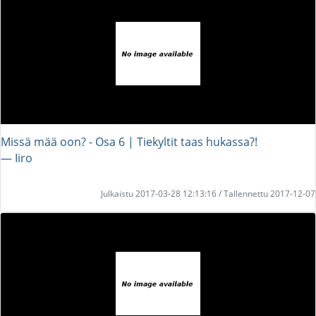
Missä mää oon? - Osa 6 | Tiekyltit taas hukassa?!
― Iiro
Julkaistu 2017-03-28 12:13:16 / Tallennettu 2017-12-07