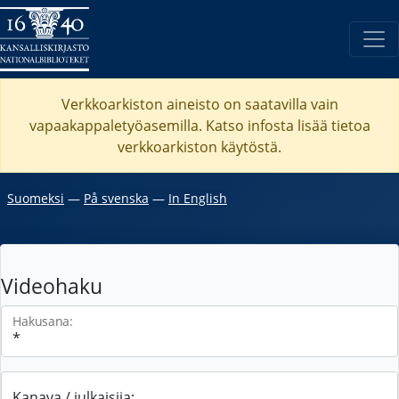
Verkkoarkiston aineisto on saatavilla vain
vapaakappaletyöasemilla. Katso
infosta
lisää tietoa
verkkoarkiston käytöstä.
Suomeksi
―
På svenska
―
In English
Videohaku
Hakusana:
Kanava / julkaisija: