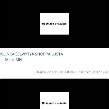
KUINKA SELVIYTYÄ SHOPPAILUSTA
― MiskaMH
Julkaistu 2016-11-04 14:00:03 / Tallennettu 2017-12-07