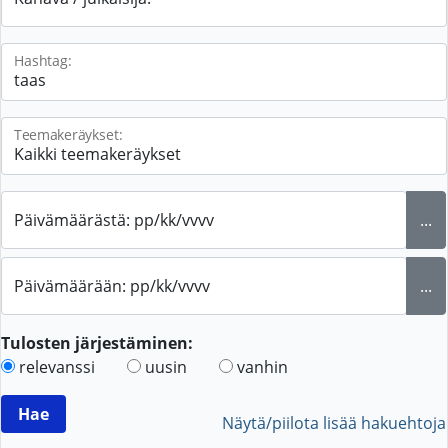
Hashtag:
Teemakeräykset:
Päivämäärästä: pp/kk/vvvv
...
Päivämäärään: pp/kk/vvvv
...
Tulosten järjestäminen:
relevanssi
uusin
vanhin
Näytä/piilota lisää hakuehtoja