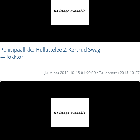
Poliisipäällikkö Hulluttelee 2: Kertrud Swag
― fokktor
Julkaistu 2012-10-15 01:00:29 / Tallennettu 2015-10-27