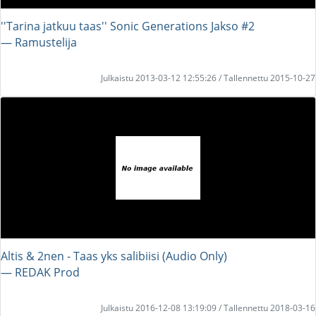
''Tarina jatkuu taas'' Sonic Generations Jakso #2
― Ramustelija
Julkaistu 2013-03-12 12:55:26 / Tallennettu 2015-10-27
Altis & 2nen - Taas yks salibiisi (Audio Only)
― REDAK Prod
Julkaistu 2016-12-08 13:19:09 / Tallennettu 2018-03-16