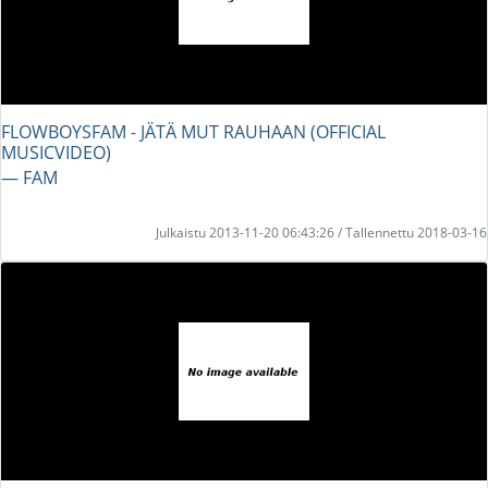
FLOWBOYSFAM - JÄTÄ MUT RAUHAAN (OFFICIAL
MUSICVIDEO)
― FAM
Julkaistu 2013-11-20 06:43:26 / Tallennettu 2018-03-16