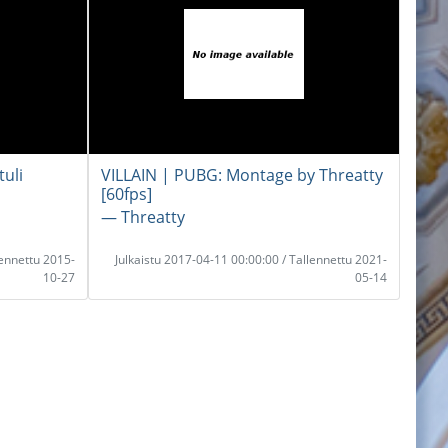
tuli
VILLAIN | PUBG: Montage by Threatty
[60fps]
― Threatty
lennettu 2015-
Julkaistu 2017-04-11 00:00:00 / Tallennettu 2021-
10-27
05-14