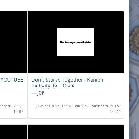
 YOUTUBE
Don't Starve Together - Kanien
metsätystä | Osa4
― J0P
lennettu 2017-
Julkaistu 2015-02-04 13:00:05 / Tallennettu 2015-
12-07
10-27