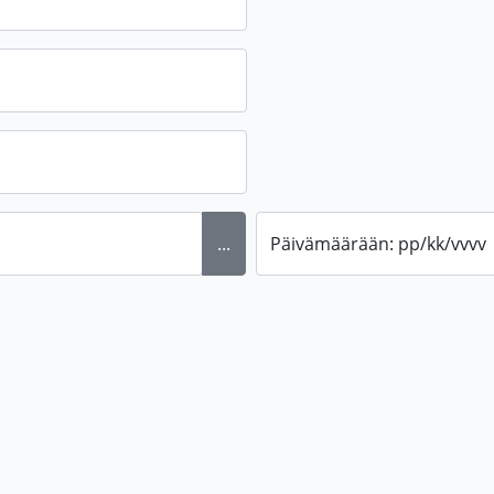
...
Päivämäärään: pp/kk/vvvv