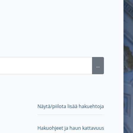
...
Näytä/piilota lisää hakuehtoja
Hakuohjeet ja haun kattavuus