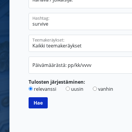
Hashtag:
Teemakeräykset:
Päivämäärästä: pp/kk/vvvv
Tulosten järjestäminen:
relevanssi
uusin
vanhin