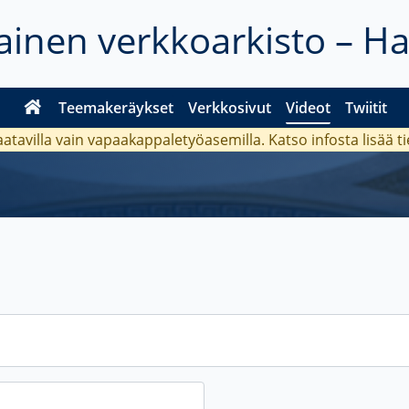
inen verkkoarkisto – H
Teemakeräykset
Verkkosivut
Videot
Twiitit
aatavilla vain vapaakappaletyöasemilla. Katso
infosta
lisää t