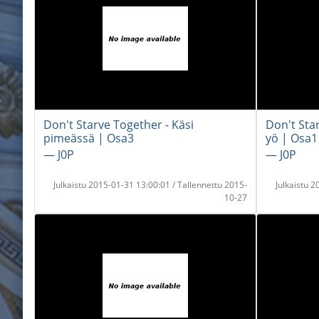
Don't Starve Together - Käsi
Don't Sta
pimeässä | Osa3
yö | Osa1
― J0P
― J0P
Julkaistu 2015-01-31 13:00:01 / Tallennettu 2015-
Julkaistu 
10-27