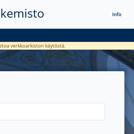
akemisto
Info
ietoa verkkoarkiston käytöstä.