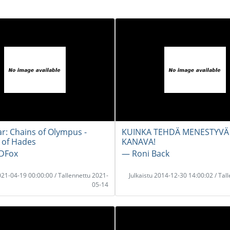
r: Chains of Olympus -
KUINKA TEHDÄ MENESTYVÄ
 of Hades
KANAVA!
DFox
― Roni Back
2021-04-19 00:00:00 / Tallennettu 2021-
Julkaistu 2014-12-30 14:00:02 / Tal
05-14