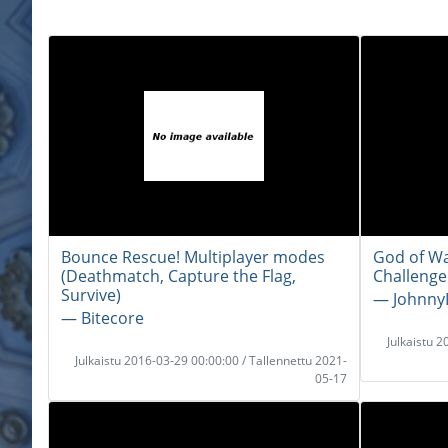
Bounce Rescue! Multiplayer modes
God of Wa
(Deathmatch, Capture the Flag,
Challenge
Survive)
― Johnny
― Bitecore
Julkaistu 
Julkaistu 2016-03-29 00:00:00 / Tallennettu 2021-
05-17