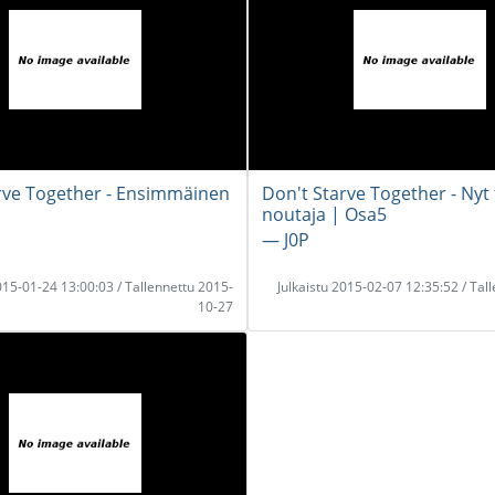
rve Together - Ensimmäinen
Don't Starve Together - Nyt 
noutaja | Osa5
― J0P
2015-01-24 13:00:03 / Tallennettu 2015-
Julkaistu 2015-02-07 12:35:52 / Tal
10-27