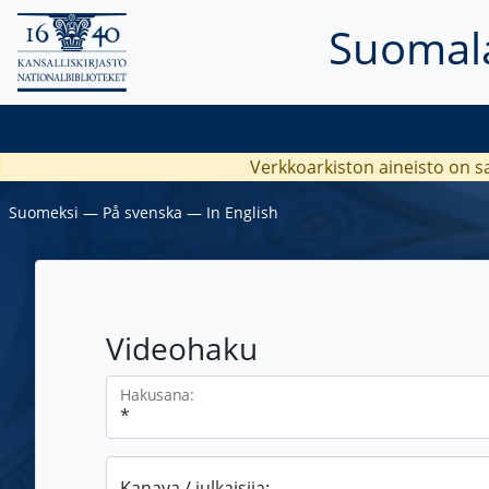
Suomala
Verkkoarkiston aineisto on s
Suomeksi
―
På svenska
―
In English
Videohaku
Hakusana:
Kanava / julkaisija: