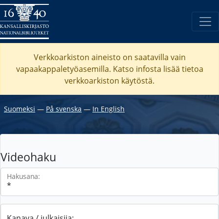
Verkkoarkiston aineisto on saatavilla vain
vapaakappaletyöasemilla. Katso
infosta
lisää tietoa
verkkoarkiston käytöstä.
Suomeksi
―
På svenska
―
In English
Videohaku
Hakusana:
Kanava / julkaisija: