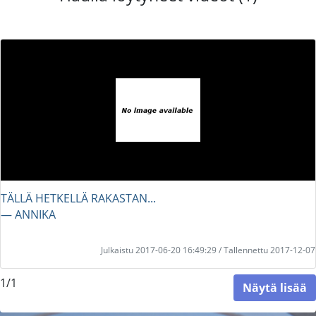
TÄLLÄ HETKELLÄ RAKASTAN...
― ANNIKA
Julkaistu 2017-06-20 16:49:29 / Tallennettu 2017-12-07
1/1
Näytä lisää