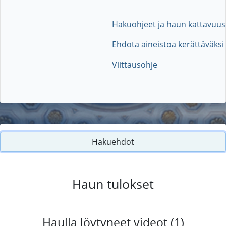
Hakuohjeet ja haun kattavuus
Ehdota aineistoa kerättäväksi
Viittausohje
Hakuehdot
Haun tulokset
Haulla löytyneet videot (1)