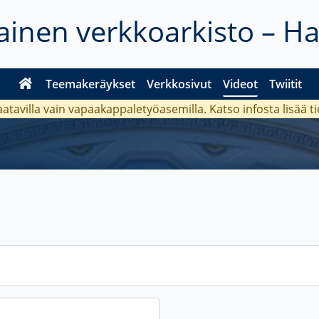
inen verkkoarkisto – H
Teemakeräykset
Verkkosivut
Videot
Twiitit
aatavilla vain vapaakappaletyöasemilla. Katso
infosta
lisää t