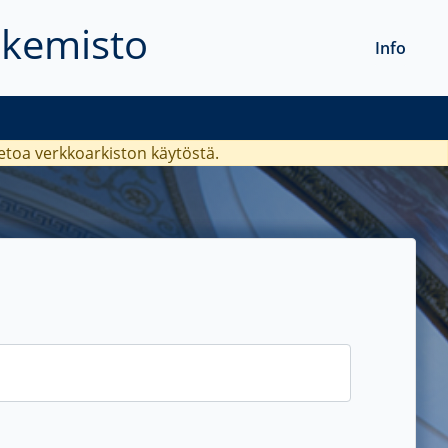
akemisto
Info
ietoa verkkoarkiston käytöstä.