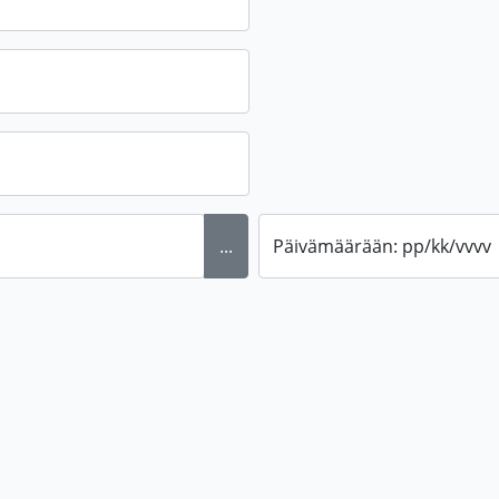
...
Päivämäärään: pp/kk/vvvv