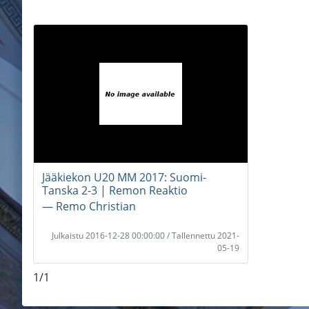
Jääkiekon U20 MM 2017: Suomi-
Tanska 2-3 | Remon Reaktio
― Remo Christian
Julkaistu 2016-12-28 00:00:00 / Tallennettu 2021-
05-19
1/1