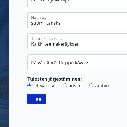
Hashtag:
Teemakeräykset:
Päivämäärästä: pp/kk/vvvv
Tulosten järjestäminen:
relevanssi
uusin
vanhin