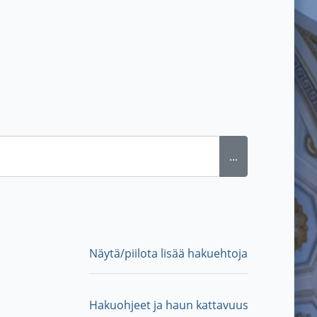
...
Näytä/piilota lisää hakuehtoja
Hakuohjeet ja haun kattavuus