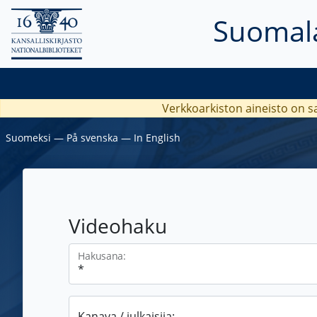
Suomala
Verkkoarkiston aineisto on s
Suomeksi
―
På svenska
―
In English
Videohaku
Hakusana:
Kanava / julkaisija: