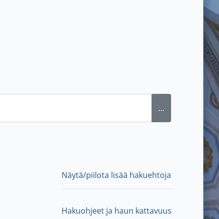
...
Näytä/piilota lisää hakuehtoja
Hakuohjeet ja haun kattavuus