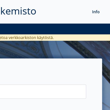
akemisto
Info
ietoa verkkoarkiston käytöstä.