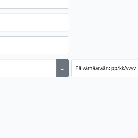
...
Päivämäärään: pp/kk/vvvv