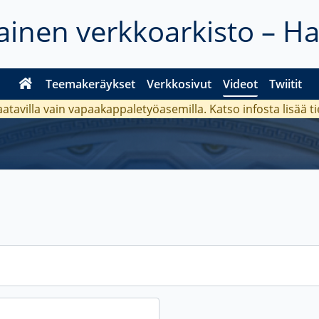
inen verkkoarkisto – H
Teemakeräykset
Verkkosivut
Videot
Twiitit
aatavilla vain vapaakappaletyöasemilla. Katso
infosta
lisää t