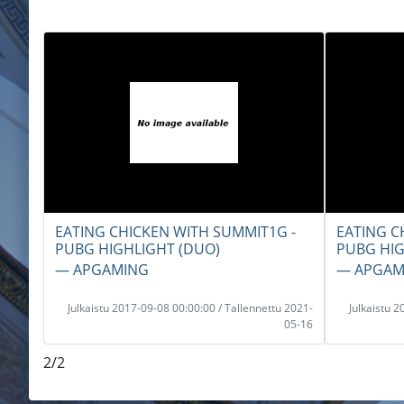
EATING CHICKEN WITH SUMMIT1G -
EATING C
PUBG HIGHLIGHT (DUO)
PUBG HIG
― APGAMING
― APGAM
Julkaistu 2017-09-08 00:00:00 / Tallennettu 2021-
Julkaistu 
05-16
2/2