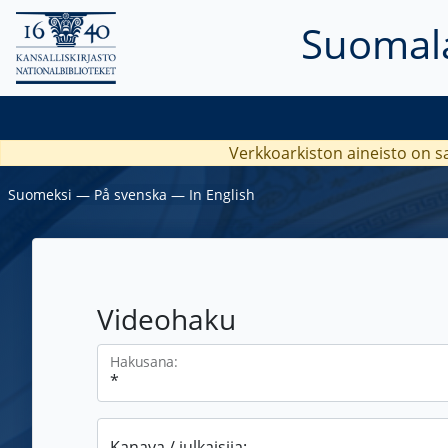
Suomala
Verkkoarkiston aineisto on s
Suomeksi
―
På svenska
―
In English
Videohaku
Hakusana:
Kanava / julkaisija: