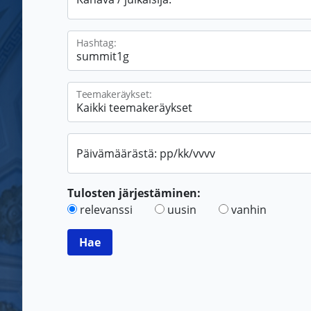
Hashtag:
Teemakeräykset:
Päivämäärästä: pp/kk/vvvv
Tulosten järjestäminen:
relevanssi
uusin
vanhin